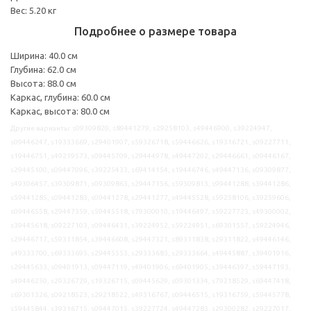
Вес: 5.20 кг
Подробнее о размере товара
Ширина: 40.0 см
Глубина: 62.0 см
Высота: 88.0 см
Каркас, глубина: 60.0 см
Каркас, высота: 80.0 см
Другие варианты: s09309820, s89441279, s29258103, s49446900, s39224947,
s09446247, s19333669, s29401907, s59326718, s59446626, s19316721, s09227711,
s19446751, s49219573, s09445709, s29444978, s49447202, s29446661, s09446167,
s29445100, s09447096, s39225433, s69414154, s19446746, s49447136, s09309877,
s49306457, s39309871, s09309863, s29447156, s59309813, s99441288, s39441286,
s59441285, s09441283, s09441278, s29441277, s49445528, s59258106, s39259606,
s09446558, s29447359, s59445518, s79300010, s19446497, s59227723, s49300002,
s39445618, s09227103, s09446431, s39224952, s59224951, s69301557, s59224946,
s29446717, s59311854, s39446608, s29447321, s89311838, s29311822, s49446146,
s49333700, s69333695, s29445553, s29333683, s29333664, s49445887, s39401916,
s29445633, s09401913, s09447119, s49401906, s69401905, s39446397, s59447193,
s49446250, s29326729, s19326715, s09445629, s09301334, s79218529, s69447418,
s69301326, s09218523, s29218522, s49316767, s09446515, s19316759, s59445778,
s59445844, s39316715, s09447015, s39227724, s49447283, s29300282, s29227017,