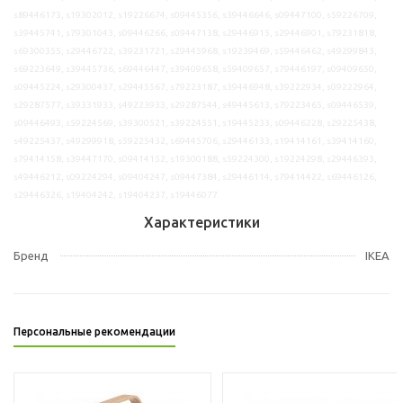
s89446173, s19302012, s19226674, s09445356, s39446646, s09447100, s59226709,
s39445741, s79301043, s09446266, s09447138, s29446915, s29446901, s79231818,
s69300355, s29446722, s39231721, s29445968, s19239469, s59446462, s49299843,
s69223649, s39445736, s69446447, s39409658, s59409657, s79446197, s09409650,
s09445224, s29300437, s29445567, s79223187, s39446948, s39222934, s09222964,
s29287577, s39331933, s49223933, s29287544, s49445613, s79223465, s09446539,
s09446493, s59224569, s39300521, s39224551, s19445233, s09446228, s29225438,
s49225437, s49299918, s59225432, s69445706, s29446133, s19414161, s39414160,
s79414158, s39447170, s09414152, s19300188, s59224300, s19224298, s29446393,
s49446212, s09224294, s09404247, s09447384, s29446114, s79414422, s69446126,
s29446326, s19404242, s19404237, s19446077
Характеристики
Бренд
IKEA
Персональные рекомендации