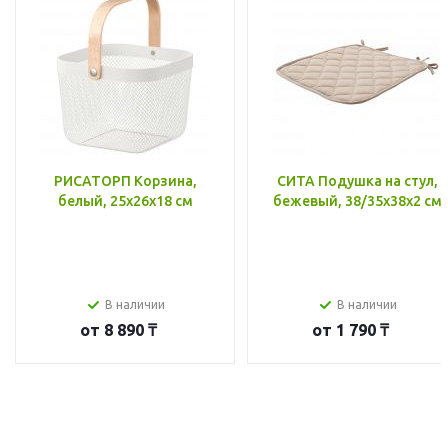
РИСАТОРП Корзина,
СИТА Подушка на стул,
белый, 25x26x18 см
бежевый, 38/35x38x2 см
В наличии
В наличии
от
8 890 ₸
от
1 790 ₸