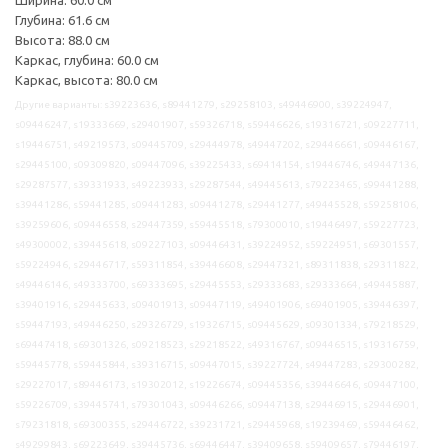
Глубина: 61.6 см
Высота: 88.0 см
Каркас, глубина: 60.0 см
Каркас, высота: 80.0 см
Другие варианты: s39223636, s89441279, s29258103, s49446900, s39224947,
s09446247, s19333669, s29401907, s59326718, s59446626, s19316721, s09227711,
s19446751, s49219573, s09445709, s29444978, s49447202, s29446661, s09446167,
s29445100, s09309820, s09447096, s39225433, s69414154, s19446746, s49447136,
s29287577, s39331933, s49223933, s29287544, s49445613, s79223465, s99441288,
s39441286, s59441285, s09441283, s09441278, s29441277, s49445528, s59258106,
s39259606, s09446558, s29447359, s59445518, s79300010, s19446497, s59227723,
s49300002, s39445618, s09227103, s09446431, s39224952, s59224951, s69301557,
s59224946, s29446717, s59311854, s39446608, s29447321, s89311838, s29311822,
s49446146, s49333700, s69333695, s29445553, s29333683, s29333664, s49445887,
s39401916, s29445633, s09401913, s09447119, s49401906, s69401905, s39446397,
s59447193, s49446250, s29326729, s19326715, s09445629, s09301334, s79218529,
s69447418, s69301326, s09218523, s29218522, s49316767, s09446515, s19316759,
s59445778, s59445844, s39316715, s09447015, s39227724, s49447283, s29300282,
s29227017, s89446173, s19302012, s19226674, s09445356, s39446646, s09447100,
s59226709, s39445741, s79301043, s09446266, s09447138, s29446915, s29446901,
s79231818, s69300355, s29446722, s39231721, s29445968, s19239469, s59446462,
s49299843, s69223649, s39445736, s69446447, s39409658, s59409657, s79446197,