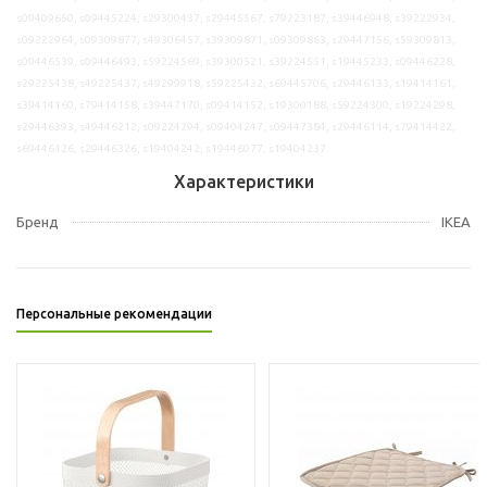
s09409650, s09445224, s29300437, s29445567, s79223187, s39446948, s39222934,
s09222964, s09309877, s49306457, s39309871, s09309863, s29447156, s59309813,
s09446539, s09446493, s59224569, s39300521, s39224551, s19445233, s09446228,
s29225438, s49225437, s49299918, s59225432, s69445706, s29446133, s19414161,
s39414160, s79414158, s39447170, s09414152, s19300188, s59224300, s19224298,
s29446393, s49446212, s09224294, s09404247, s09447384, s29446114, s79414422,
s69446126, s29446326, s19404242, s19446077, s19404237
Характеристики
Бренд
IKEA
Персональные рекомендации