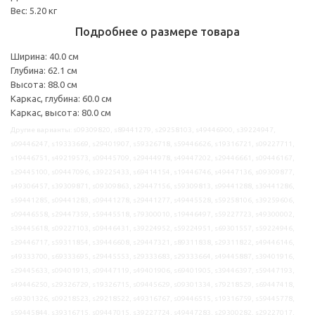
Вес: 5.20 кг
Подробнее о размере товара
Ширина: 40.0 см
Глубина: 62.1 см
Высота: 88.0 см
Каркас, глубина: 60.0 см
Каркас, высота: 80.0 см
Другие варианты: s09309820, s89441279, s29258103, s49446900, s39224947,
s09446247, s19333669, s29401907, s59326718, s59446626, s19316721, s09227711,
s19446751, s49219573, s09445709, s29444978, s49447202, s29446661, s09446167,
s29445100, s09447096, s39225433, s69414154, s19446746, s49447136, s09309877,
s49306457, s39309871, s09309863, s29447156, s59309813, s99441288, s39441286,
s59441285, s09441283, s09441278, s29441277, s49445528, s59258106, s39259606,
s09446558, s29447359, s59445518, s79300010, s19446497, s59227723, s49300002,
s39445618, s09227103, s09446431, s39224952, s59224951, s69301557, s59224946,
s29446717, s59311854, s39446608, s29447321, s89311838, s29311822, s49446146,
s49333700, s69333695, s29445553, s29333683, s29333664, s49445887, s39401916,
s29445633, s09401913, s09447119, s49401906, s69401905, s39446397, s59447193,
s49446250, s29326729, s19326715, s09445629, s09301334, s79218529, s69447418,
s69301326, s09218523, s29218522, s49316767, s09446515, s19316759, s59445778,
s59445844, s39316715, s09447015, s39227724, s49447283, s29300282, s29227017,