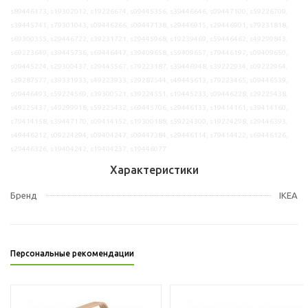
s89446173, s19302012, s19226674, s09445356, s39446646, s09447100, s59226709,
s39445741, s79301043, s09446266, s09447138, s29446915, s29446901, s79231818,
s69300355, s29446722, s39231721, s29445968, s19239469, s59446462, s49299843,
s69223649, s39445736, s69446447, s39409658, s59409657, s79446197, s09409650,
s09445224, s29300437, s29445567, s79223187, s39446948, s39222934, s09222964,
s29287577, s39331933, s49223933, s29287544, s49445613, s79223465, s09446539,
s09446493, s59224569, s39300521, s39224551, s19445233, s09446228, s29225438,
s49225437, s49299918, s59225432, s69445706, s29446133, s19414161, s39414160,
s79414158, s39447170, s09414152, s19300188, s59224300, s19224298, s29446393,
s49446212, s09224294, s09404247, s09447384, s29446114, s79414422, s69446126,
s29446326, s19404242, s19404237, s19446077
Характеристики
Бренд
IKEA
Персональные рекомендации