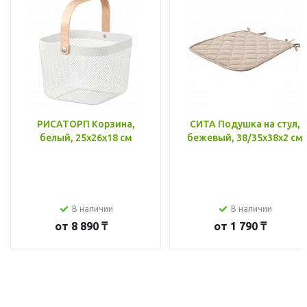
РИСАТОРП Корзина,
СИТА Подушка на стул,
белый, 25x26x18 см
бежевый, 38/35x38x2 см
В наличии
В наличии
от
8 890 ₸
от
1 790 ₸