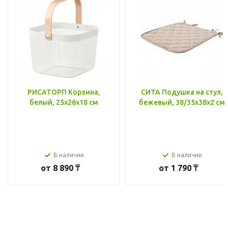
РИСАТОРП Корзина,
СИТА Подушка на стул,
белый, 25x26x18 см
бежевый, 38/35x38x2 см
В наличии
В наличии
от
8 890 ₸
от
1 790 ₸