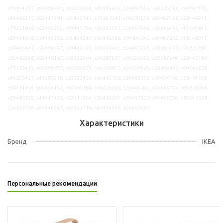
s19404237, s09409650, s39222934, s49445613, s29447156, s59225432, s39447170,
s49446212, s09447384, s39445741, s79301043, s49219573, s09447138, s29446915,
s79231818, s69300355, s09445709, s39231721, s29445968, s59446462, s49299843,
s29444978, s39445736, s09404247, s69446126, s19404242, s49447202, s19446077,
s69446447, s59409657, s79446197, s29446661, s09445224, s29300437, s79223187,
s39446948, s09446167, s09222964, s29287577, s49223933, s29287544, s29445100,
s79223465, s09309877, s39309871, s09309863, s09309820, s59309813, s09446228,
s49225437, s49299918, s39225433, s69445706, s29446133, s39414160, s79414158,
s69414154, s09414152, s19300188, s19224298, s29446393, s19446746, s09224294,
s29446326, s49447136, s59311854, s39446397, s29447321, s49446250, s89311838,
s29326729, s09446247, s59326718, s49446146, s09445629
Характеристики
Бренд
IKEA
Персональные рекомендации