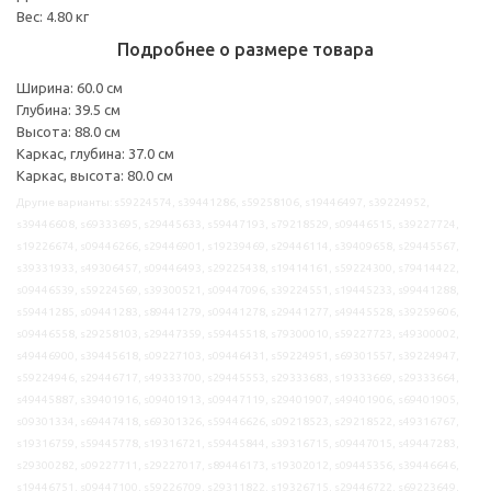
Вес: 4.80 кг
Подробнее о размере товара
Ширина: 60.0 см
Глубина: 39.5 см
Высота: 88.0 см
Каркас, глубина: 37.0 см
Каркас, высота: 80.0 см
Другие варианты: s59224574, s39441286, s59258106, s19446497, s39224952,
s39446608, s69333695, s29445633, s59447193, s79218529, s09446515, s39227724,
s19226674, s09446266, s29446901, s19239469, s29446114, s39409658, s29445567,
s39331933, s49306457, s09446493, s29225438, s19414161, s59224300, s79414422,
s09446539, s59224569, s39300521, s09447096, s39224551, s19445233, s99441288,
s59441285, s09441283, s89441279, s09441278, s29441277, s49445528, s39259606,
s09446558, s29258103, s29447359, s59445518, s79300010, s59227723, s49300002,
s49446900, s39445618, s09227103, s09446431, s59224951, s69301557, s39224947,
s59224946, s29446717, s49333700, s29445553, s29333683, s19333669, s29333664,
s49445887, s39401916, s09401913, s09447119, s29401907, s49401906, s69401905,
s09301334, s69447418, s69301326, s59446626, s09218523, s29218522, s49316767,
s19316759, s59445778, s19316721, s59445844, s39316715, s09447015, s49447283,
s29300282, s09227711, s29227017, s89446173, s19302012, s09445356, s39446646,
s19446751, s09447100, s59226709, s29311822, s19326715, s29446722, s69223649,