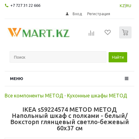
+7 727 31 22 666
KZ
|
RU
Вход
Регистрация
0
Найти
МЕНЮ
Все компоненты МЕТОД
-
Кухонные шкафы МЕТОД
IKEA s59224574 METOD МЕТОД
Напольный шкаф с полками - белый/
Воксторп глянцевый светло-бежевый
60x37 см