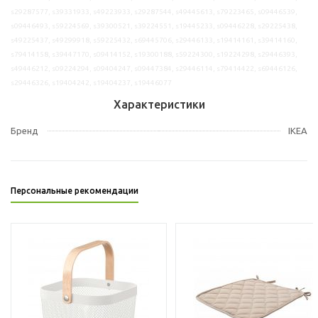
s29287577, s39331933, s49223933, s29287544, s49445613, s79223465, s09446539,
s09446493, s59224569, s39300521, s39224551, s19445233, s09446228, s29225438,
s49225437, s49299918, s59225432, s69445706, s29446133, s19414161, s39414160,
s79414158, s39447170, s09414152, s19300188, s59224300, s19224298, s29446393,
s49446212, s09224294, s09404247, s09447384, s29446114, s79414422, s69446126,
s29446326, s19404242, s19404237, s19446077
Характеристики
Бренд
IKEA
Персональные рекомендации