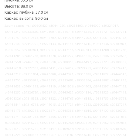
Высота: 88.0 см
Каркас, глубина: 37.0 см
Каркас, высота: 80.0 см
Другие варианты: s09309820, s89441279, s29258103, s49446900, s39224947,
s09446247, s19333669, s29401907, s59326718, s59446626, s19316721, s09227711,
s19446751, s49219573, s09445709, s29444978, s49447202, s29446661, s09446167,
s29445100, s09447096, s39225433, s69414154, s19446746, s49447136, s09309877,
s49306457, s39309871, s09309863, s29447156, s59309813, s99441288, s39441286,
s59441285, s09441283, s09441278, s29441277, s49445528, s59258106, s39259606,
s09446558, s29447359, s59445518, s79300010, s19446497, s59227723, s49300002,
s39445618, s09227103, s09446431, s39224952, s59224951, s69301557, s59224946,
s29446717, s59311854, s39446608, s29447321, s89311838, s29311822, s49446146,
s49333700, s69333695, s29445553, s29333683, s29333664, s49445887, s39401916,
s29445633, s09401913, s09447119, s49401906, s69401905, s39446397, s59447193,
s49446250, s29326729, s19326715, s09445629, s09301334, s79218529, s69447418,
s69301326, s09218523, s29218522, s49316767, s09446515, s19316759, s59445778,
s59445844, s39316715, s09447015, s39227724, s49447283, s29300282, s29227017,
s89446173, s19302012, s19226674, s09445356, s39446646, s09447100, s59226709,
s39445741, s79301043, s09446266, s09447138, s29446915, s29446901, s79231818,
s69300355, s29446722, s39231721, s29445968, s19239469, s59446462, s49299843,
s69223649, s39445736, s69446447, s39409658, s59409657, s79446197, s09409650,
s09445224, s29300437, s29445567, s79223187, s39446948, s39222934, s09222964,