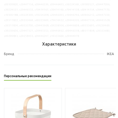
s09309820, s29447156, s09446539, s09446493, s59224569, s39300521, s09447096,
s39224551, s29446133, s19414161, s39414160, s79414158, s69414154, s39447170,
s19300188, s59224300, s19224298, s29446393, s19446746, s49446212, s29447359,
s29311822, s29333664, s69223649, s79414422, s29446326, s49447136, s49445528,
s59311854, s49333700, s29445968, s59258106, s39446608, s69333695, s19239469,
s39259606, s29447321, s29445553, s59446462, s09446558, s89311838, s29333683,
s49299843, s29258103, s09446247, s19333669, s29444978
Характеристики
Бренд
IKEA
Персональные рекомендации