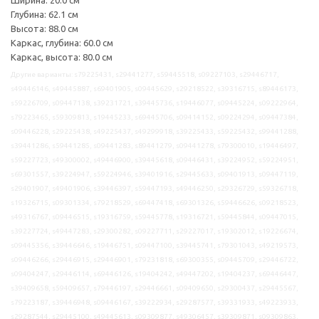
Глубина: 62.1 см
Высота: 88.0 см
Каркас, глубина: 60.0 см
Каркас, высота: 80.0 см
Другие варианты: s79225431, s29441277, s59445518, s09227103, s29446717,
s49446146, s49445887, s69401905, s09445629, s29218522, s39316715, s89446173,
s59226709, s09447138, s39231721, s39445736, s19446077, s09445224, s09222964,
s79223465, s59309813, s19445233, s69445706, s09414152, s09224294, s09447384,
s09446228, s29225438, s49225437, s49299918, s39225433, s59225432, s99441288,
s39441286, s59441285, s09441283, s89441279, s09441278, s79300010, s19446497,
s59227723, s49300002, s49446900, s39445618, s09446431, s39224952, s59224951,
s69301557, s39224947, s59224946, s39401916, s29445633, s09401913, s09447119,
s29401907, s49401906, s39446397, s59447193, s49446250, s29326729, s59326718,
s19326715, s09301334, s79218529, s69447418, s69301326, s59446626, s09218523,
s49316767, s09446515, s19316759, s59445778, s19316721, s59445844, s09447015,
s39227724, s49447283, s29300282, s09227711, s29227017, s19302012, s19226674,
s09445356, s39446646, s19446751, s09447100, s39445741, s79301043, s49219573,
s09446266, s29446915, s29446901, s79231818, s69300355, s09445709, s29446722,
s09404247, s29446114, s69446126, s19404242, s49447202, s19404237, s69446447,
s39409658, s59409657, s79446197, s29446661, s09409650, s29300437, s29445567,
s79223187, s39446948, s09446167, s39222934, s29287577, s39331933, s49223933,
s29287544, s29445100, s49445613, s09309877, s49306457, s39309871, s09309863,