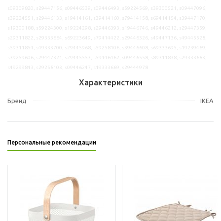
s09309820, s29447156, s09446539, s09446493, s59224569, s39300521, s09447096,
s39224551, s29446133, s19414161, s39414160, s79414158, s69414154, s39447170,
s19300188, s59224300, s19224298, s29446393, s19446746, s49446212, s29447359,
s29311822, s29333664, s69223649, s79414422, s29446326, s49447136, s49445528,
s59311854, s49333700, s29445968, s59258106, s39446608, s69333695, s19239469,
s39259606, s29447321, s29445553, s59446462, s09446558, s89311838, s29333683,
s49299843, s29258103, s09446247, s19333669, s29444978
Характеристики
Бренд
IKEA
Персональные рекомендации