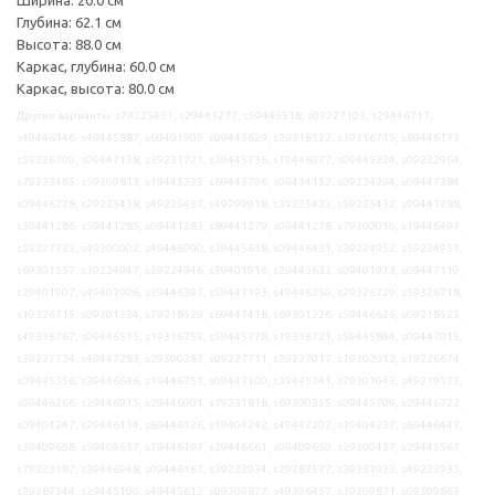
Глубина: 62.1 см
Высота: 88.0 см
Каркас, глубина: 60.0 см
Каркас, высота: 80.0 см
Другие варианты: s79225431, s29441277, s59445518, s09227103, s29446717,
s49446146, s49445887, s69401905, s09445629, s29218522, s39316715, s89446173,
s59226709, s09447138, s39231721, s39445736, s19446077, s09445224, s09222964,
s79223465, s59309813, s19445233, s69445706, s09414152, s09224294, s09447384,
s09446228, s29225438, s49225437, s49299918, s39225433, s59225432, s99441288,
s39441286, s59441285, s09441283, s89441279, s09441278, s79300010, s19446497,
s59227723, s49300002, s49446900, s39445618, s09446431, s39224952, s59224951,
s69301557, s39224947, s59224946, s39401916, s29445633, s09401913, s09447119,
s29401907, s49401906, s39446397, s59447193, s49446250, s29326729, s59326718,
s19326715, s09301334, s79218529, s69447418, s69301326, s59446626, s09218523,
s49316767, s09446515, s19316759, s59445778, s19316721, s59445844, s09447015,
s39227724, s49447283, s29300282, s09227711, s29227017, s19302012, s19226674,
s09445356, s39446646, s19446751, s09447100, s39445741, s79301043, s49219573,
s09446266, s29446915, s29446901, s79231818, s69300355, s09445709, s29446722,
s09404247, s29446114, s69446126, s19404242, s49447202, s19404237, s69446447,
s39409658, s59409657, s79446197, s29446661, s09409650, s29300437, s29445567,
s79223187, s39446948, s09446167, s39222934, s29287577, s39331933, s49223933,
s29287544, s29445100, s49445613, s09309877, s49306457, s39309871, s09309863,