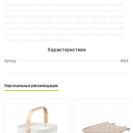
s09445224, s29300437, s29445567, s79223187, s39446948, s39222934, s09222964,
s29287577, s39331933, s49223933, s29287544, s49445613, s79223465, s09446539,
s09446493, s59224569, s39300521, s39224551, s19445233, s09446228, s29225438,
s49225437, s49299918, s59225432, s69445706, s29446133, s19414161, s39414160,
s79414158, s39447170, s09414152, s19300188, s59224300, s19224298, s29446393,
s49446212, s09224294, s09404247, s09447384, s29446114, s79414422, s69446126,
s29446326, s19404242, s19404237, s19446077
Характеристики
Бренд
IKEA
Персональные рекомендации