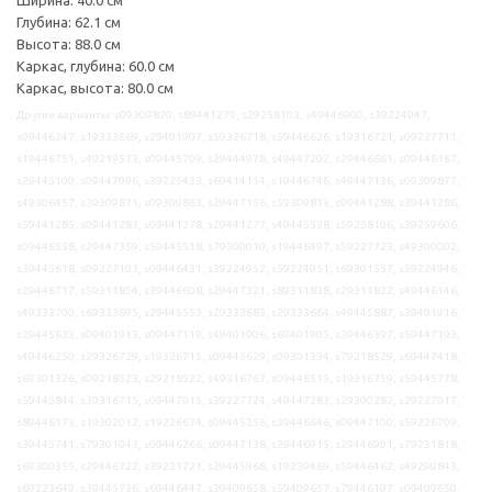
Глубина: 62.1 см
Высота: 88.0 см
Каркас, глубина: 60.0 см
Каркас, высота: 80.0 см
Другие варианты: s09309820, s89441279, s29258103, s49446900, s39224947,
s09446247, s19333669, s29401907, s59326718, s59446626, s19316721, s09227711,
s19446751, s49219573, s09445709, s29444978, s49447202, s29446661, s09446167,
s29445100, s09447096, s39225433, s69414154, s19446746, s49447136, s09309877,
s49306457, s39309871, s09309863, s29447156, s59309813, s99441288, s39441286,
s59441285, s09441283, s09441278, s29441277, s49445528, s59258106, s39259606,
s09446558, s29447359, s59445518, s79300010, s19446497, s59227723, s49300002,
s39445618, s09227103, s09446431, s39224952, s59224951, s69301557, s59224946,
s29446717, s59311854, s39446608, s29447321, s89311838, s29311822, s49446146,
s49333700, s69333695, s29445553, s29333683, s29333664, s49445887, s39401916,
s29445633, s09401913, s09447119, s49401906, s69401905, s39446397, s59447193,
s49446250, s29326729, s19326715, s09445629, s09301334, s79218529, s69447418,
s69301326, s09218523, s29218522, s49316767, s09446515, s19316759, s59445778,
s59445844, s39316715, s09447015, s39227724, s49447283, s29300282, s29227017,
s89446173, s19302012, s19226674, s09445356, s39446646, s09447100, s59226709,
s39445741, s79301043, s09446266, s09447138, s29446915, s29446901, s79231818,
s69300355, s29446722, s39231721, s29445968, s19239469, s59446462, s49299843,
s69223649, s39445736, s69446447, s39409658, s59409657, s79446197, s09409650,