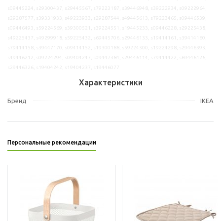
s09445224, s29300437, s29445567, s79223187, s39446948, s39222934, s09222964,
s29287577, s39331933, s49223933, s29287544, s49445613, s79223465, s09446539,
s09446493, s59224569, s39300521, s39224551, s19445233, s09446228, s29225438,
s49225437, s49299918, s59225432, s69445706, s29446133, s19414161, s39414160,
s79414158, s39447170, s09414152, s19300188, s59224300, s19224298, s29446393,
s49446212, s09224294, s09404247, s09447384, s29446114, s79414422, s69446126,
s29446326, s19404242, s19404237, s19446077
Характеристики
Бренд
IKEA
Персональные рекомендации