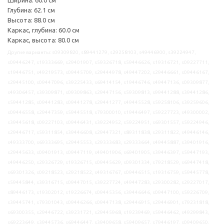
Глубина: 62.1 см
Высота: 88.0 см
Каркас, глубина: 60.0 см
Каркас, высота: 80.0 см
Другие варианты: s09309820, s89441279, s29258103, s49446900, s39224947,
s09446247, s19333669, s29401907, s59326718, s59446626, s19316721, s09227711,
s19446751, s49219573, s09445709, s29444978, s49447202, s29446661, s09446167,
s29445100, s09447096, s39225433, s69414154, s19446746, s49447136, s09309877,
s49306457, s39309871, s09309863, s29447156, s59309813, s99441288, s39441286,
s59441285, s09441283, s09441278, s29441277, s49445528, s59258106, s39259606,
s09446558, s29447359, s59445518, s79300010, s19446497, s59227723, s49300002,
s39445618, s09227103, s09446431, s39224952, s59224951, s69301557, s59224946,
s29446717, s59311854, s39446608, s29447321, s89311838, s29311822, s49446146,
s49333700, s69333695, s29445553, s29333683, s29333664, s49445887, s39401916,
s29445633, s09401913, s09447119, s49401906, s69401905, s39446397, s59447193,
s49446250, s29326729, s19326715, s09445629, s09301334, s79218529, s69447418,
s69301326, s09218523, s29218522, s49316767, s09446515, s19316759, s59445778,
s59445844, s39316715, s09447015, s39227724, s49447283, s29300282, s29227017,
s89446173, s19302012, s19226674, s09445356, s39446646, s09447100, s59226709,
s39445741, s79301043, s09446266, s09447138, s29446915, s29446901, s79231818,
s69300355, s29446722, s39231721, s29445968, s19239469, s59446462, s49299843,
s69223649, s39445736, s69446447, s39409658, s59409657, s79446197, s09409650,