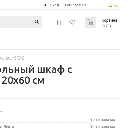
Вход
Регистрация
KZ
|
RU
0
Корзина
пуста
 шкафы МЕТОД
ольный шкаф с
 20x60 см
ии
а
Нет в наличии
к, Лента
Нет в наличии