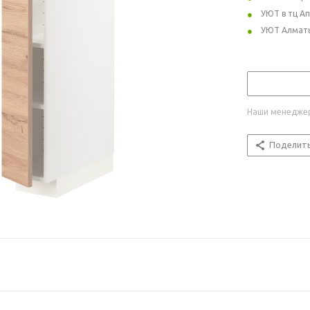
УЮТ в тц А
УЮТ Алмат
Наши менеджер
Поделит