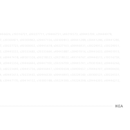
9446626, s19316721, s09227711, s19446751, s49219573, s09445709, s29444978,
7, s39309871, s09309863, s29447156, s59309813, s99441288, s39441286, s59441285,
7, s59227723, s49300002, s39445618, s09227103, s09446431, s39224952, s59224951,
5, s29445553, s29333683, s29333664, s49445887, s39401916, s29445633, s09401913,
9, s69447418, s69301326, s09218523, s29218522, s49316767, s09446515, s19316759,
4, s09445356, s39446646, s09447100, s59226709, s39445741, s79301043, s09446266,
3, s69223649, s39445736, s69446447, s39409658, s59409657, s79446197, s09409650,
4, s49445613, s79223465, s09446539, s09446493, s59224569, s39300521, s39224551,
8, s39447170, s09414152, s19300188, s59224300, s19224298, s29446393, s49446212,
IKEA