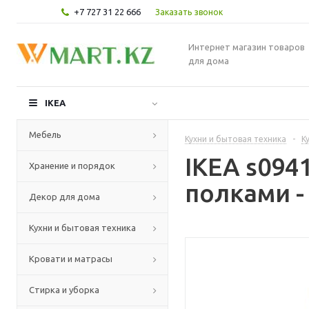
+7 727 31 22 666
Заказать звонок
Интернет магазин товаров
для дома
IKEA
Мебель
Кухни и бытовая техника
-
К
IKEA s09
Хранение и порядок
полками -
Декор для дома
Кухни и бытовая техника
Кровати и матрасы
Стирка и уборка