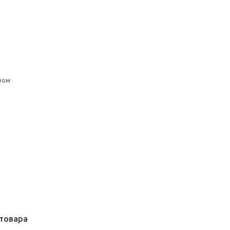
ром
товара