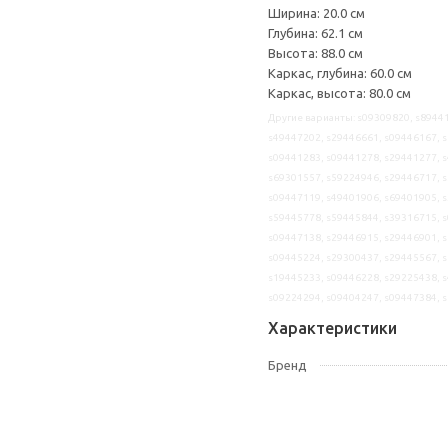
Ширина: 20.0 см
Глубина: 62.1 см
Высота: 88.0 см
Каркас, глубина: 60.0 см
Каркас, высота: 80.0 см
Другие варианты: s09309820, s89441
s49447202, s29446661, s09446167, s
s09441283, s09441278, s29441277, s
s69301557, s59224946, s29446717, s
s09447119, s49401906, s69401905, s
s59445778, s59445844, s39316715, s
s09447138, s29446915, s29446901, s
s09445224, s29300437, s29445567, s
s19445233, s09446228, s29225438, s
s09224294, s09404247, s09447384, 
Характеристики
Бренд