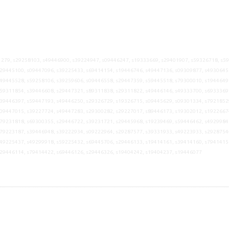
279, s29258103, s49446900, s39224947, s09446247, s19333669, s29401907, s59326718, s5
29445100, s09447096, s39225433, s69414154, s19446746, s49447136, s09309877, s4930645
49445528, s59258106, s39259606, s09446558, s29447359, s59445518, s79300010, s1944649
59311854, s39446608, s29447321, s89311838, s29311822, s49446146, s49333700, s6933369
39446397, s59447193, s49446250, s29326729, s19326715, s09445629, s09301334, s7921852
09447015, s39227724, s49447283, s29300282, s29227017, s89446173, s19302012, s1922667
79231818, s69300355, s29446722, s39231721, s29445968, s19239469, s59446462, s4929984
79223187, s39446948, s39222934, s09222964, s29287577, s39331933, s49223933, s2928754
49225437, s49299918, s59225432, s69445706, s29446133, s19414161, s39414160, s7941415
s29446114, s79414422, s69446126, s29446326, s19404242, s19404237, s19446077