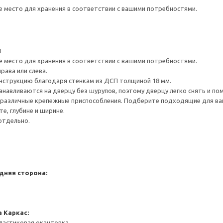
е место для хранения в соответствии с вашими потребностями.
0
е место для хранения в соответствии с вашими потребностями.
рава или слева.
нструкцию благодаря стенкам из ДСП толщиной 18 мм.
навливаются на дверцу без шурупов, поэтому дверцу легко снять и по
различные крепежные приспособления. Подберите подходящие для ваших
е, глубине и ширине.
отдельно.
дняя сторона:
а
Каркас:
ластиковая окантовка