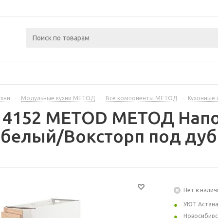
ухни
-
Модульные кухни МЕТОД
-
Все компоненты МЕТОД
-
Кухонные
414152 METOD МЕТОД Нап
 белый/Воксторп под дуб
Нет в налич
УЮТ Астан
Новосибирс