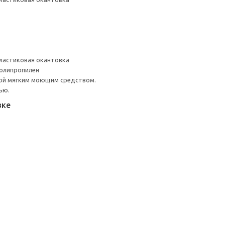
ластиковая окантовка
Полипропилен
ой мягким моющим средством.
ью.
вке