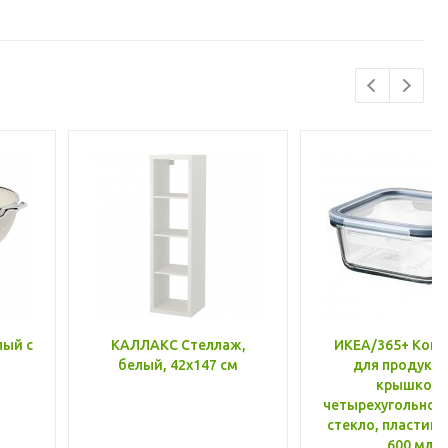
лый с
КАЛЛАКС Стеллаж,
ИКЕА/365+ Конт
белый, 42x147 см
для продукто
крышкой,
четырехугольной
стекло, пластик 
600 мл