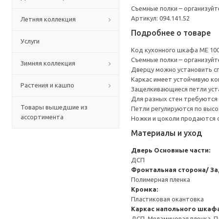
Съемные полки – организуйт
Артикул: 094.141.52
Летняя коллекция
Подробнее о товаре
Услуги
Код кухонного шкафа ME 10
Съемные полки – организуйт
Зимняя коллекция
Дверцу можно установить сп
Каркас имеет устойчивую ко
Растения и кашпо
Защелкивающиеся петли уста
Для разных стен требуются 
Товары вышедшие из
Петли регулируются по высот
ассортимента
Ножки и цоколи продаются 
Материалы и уход
Дверь
Основные части:
ДСП
Фронтальная сторона/ За
Полимерная пленка
Кромка:
Пластиковая окантовка
Каркас напольного шкаф
ДСП, Меламиновая пленка, П