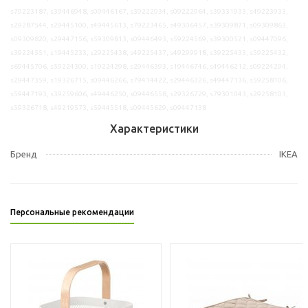
s79223187, s39446948, s09446167, s39222934, s09222964, s39331933, s49223933,
s29287544, s29445100, s49445613, s79223465, s49306457, s39309871, s09309863,
s09309820, s29447156, s59309813, s09446493, s59224569, s39300521, s09447096,
s39224551, s19445233, s29225438, s49225437, s49299918, s39225433, s59225432,
s69445706, s59224300, s19224298, s29446393, s19446746, s49446212, s09224294,
s29447359, s19326715, s09446266, s79414422, s29446326, s49447136, s59258106,
s59447193, s39259606, s49446250, s09446558, s29326729, s79301043, s29258103,
s59326718, s49219573, s59445518, s09445629, s09447138
Характеристики
Бренд
IKEA
Персональные рекомендации