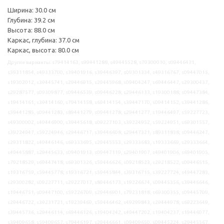
Ширина: 30.0 см
Глубина: 39.2 см
Высота: 88.0 см
Каркас, глубина: 37.0 см
Каркас, высота: 80.0 см
Другие варианты: s79414163, s99441288, s49445528, s79300010, s09446431,
s59311854, s49333700, s39401916, s39446397, s09301334, s49316767, s09447015,
s19302012, s39445741, s29446915, s29445968, s09404247, s69446447, s29300437,
s29287577, s09309877, s09446539, s09446228, s29446133, s19300188, s09447384,
s19414161, s39414160, s79414158, s69414154, s39447170, s09414152, s39441286,
s59441285, s09441283, s89441279, s09441278, s29441277, s19446497, s59227723,
s49300002, s49446900, s39445618, s09227103, s39224952, s59224951, s69301557,
s39224947, s59224946, s29446717, s39446608, s29447321, s89311838, s09446247,
s29311822, s49446146, s69333695, s29445553, s29333683, s19333669, s29333664,
s49445887, s29445633, s09401913, s09447119, s29401907, s49401906, s69401905,
s79218529, s69447418, s69301326, s59446626, s09218523, s29218522, s09446515,
s19316759, s59445778, s19316721, s59445844, s39316715, s39227724, s49447283,
s29300282, s09227711, s29227017, s89446173, s19226674, s09445356, s39446646,
s19446751, s09447100, s59226709, s29446901, s79231818, s69300355, s09445709,
s29446722, s39231721, s19239469, s59446462, s49299843, s29444978, s69223649,
s39445736, s29446114, s69446126, s19404242, s49447202, s19404237, s19446077,
s39409658, s59409657, s79446197, s29446661, s09409650, s09445224, s29445567,