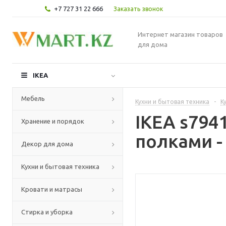
+7 727 31 22 666
Заказать звонок
Интернет магазин товаров
для дома
IKEA
Мебель
Кухни и бытовая техника
-
К
IKEA s79
Хранение и порядок
полками -
Декор для дома
Кухни и бытовая техника
Кровати и матрасы
Стирка и уборка