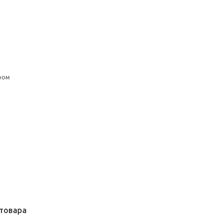
ром
товара