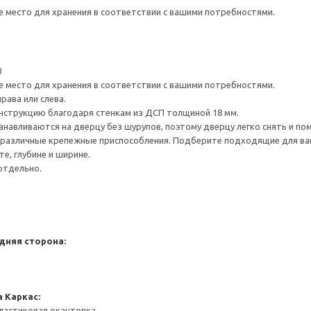
е место для хранения в соответствии с вашими потребностями.
8
е место для хранения в соответствии с вашими потребностями.
рава или слева.
нструкцию благодаря стенкам из ДСП толщиной 18 мм.
навливаются на дверцу без шурупов, поэтому дверцу легко снять и по
различные крепежные приспособления. Подберите подходящие для ваших
е, глубине и ширине.
отдельно.
дняя сторона:
а
Каркас:
ластиковая окантовка