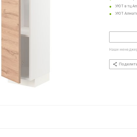
УЮТ в тц А
УЮТ Алмат
Наши менеджер
Поделит