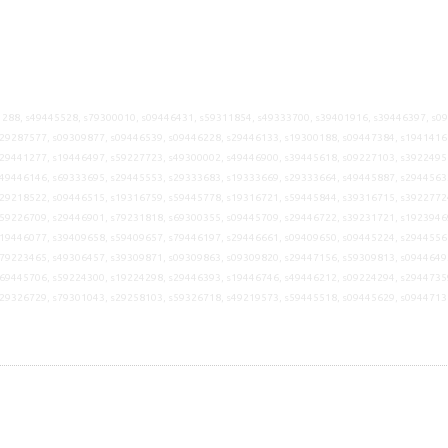
288, s49445528, s79300010, s09446431, s59311854, s49333700, s39401916, s39446397, s0
29287577, s09309877, s09446539, s09446228, s29446133, s19300188, s09447384, s1941416
29441277, s19446497, s59227723, s49300002, s49446900, s39445618, s09227103, s3922495
49446146, s69333695, s29445553, s29333683, s19333669, s29333664, s49445887, s2944563
29218522, s09446515, s19316759, s59445778, s19316721, s59445844, s39316715, s3922772
59226709, s29446901, s79231818, s69300355, s09445709, s29446722, s39231721, s1923946
19446077, s39409658, s59409657, s79446197, s29446661, s09409650, s09445224, s2944556
79223465, s49306457, s39309871, s09309863, s09309820, s29447156, s59309813, s0944649
69445706, s59224300, s19224298, s29446393, s19446746, s49446212, s09224294, s2944735
s29326729, s79301043, s29258103, s59326718, s49219573, s59445518, s09445629, s0944713