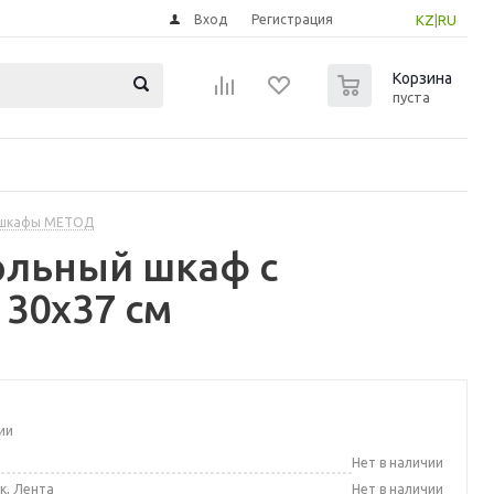
Вход
Регистрация
KZ
|
RU
0
Корзина
пуста
 шкафы МЕТОД
ольный шкаф с
 30x37 см
ии
а
Нет в наличии
к, Лента
Нет в наличии