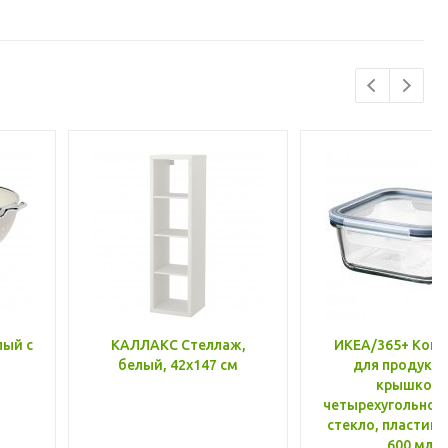
лый с
КАЛЛАКС Стеллаж,
ИКЕА/365+ Конт
белый, 42x147 см
для продукто
крышкой,
четырехугольной
стекло, пластик 
600 мл