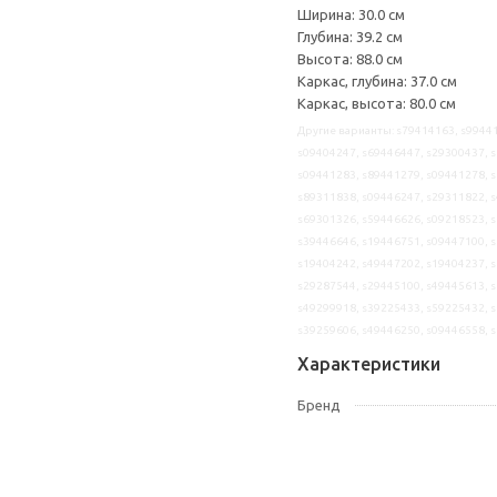
Ширина: 30.0 см
Глубина: 39.2 см
Высота: 88.0 см
Каркас, глубина: 37.0 см
Каркас, высота: 80.0 см
Другие варианты: s79414163, s99441
s09404247, s69446447, s29300437, s
s09441283, s89441279, s09441278, s
s89311838, s09446247, s29311822, s
s69301326, s59446626, s09218523, s
s39446646, s19446751, s09447100, s
s19404242, s49447202, s19404237, s
s29287544, s29445100, s49445613, s
s49299918, s39225433, s59225432, s
s39259606, s49446250, s09446558, 
Характеристики
Бренд