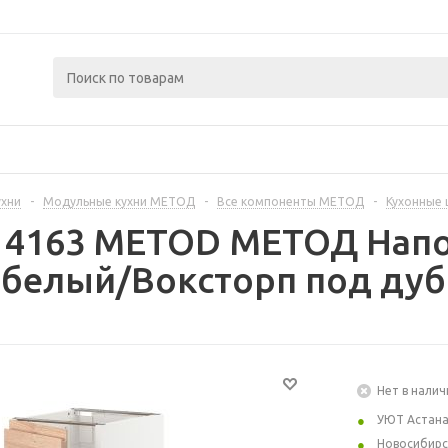
ухни
-
Модульные кухни МЕТОД
-
Все компоненты МЕТОД
-
Кухонные
414163 METOD МЕТОД Нап
 белый/Воксторп под дуб
Нет в налич
УЮТ Астан
Новосибирс