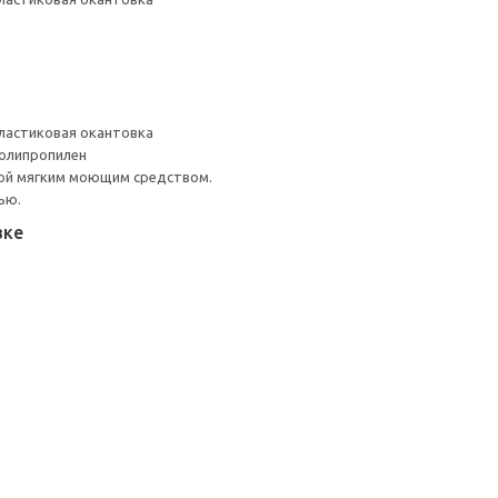
ластиковая окантовка
Полипропилен
ой мягким моющим средством.
ью.
вке