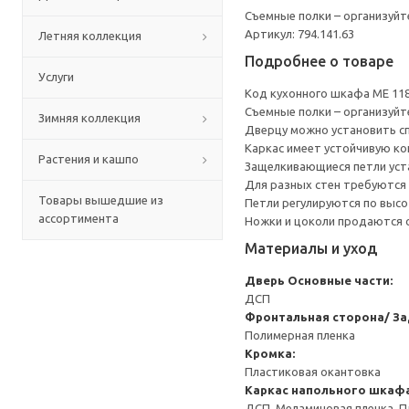
Съемные полки – организуйт
Артикул: 794.141.63
Летняя коллекция
Подробнее о товаре
Услуги
Код кухонного шкафа ME 11
Съемные полки – организуйт
Зимняя коллекция
Дверцу можно установить сп
Каркас имеет устойчивую ко
Растения и кашпо
Защелкивающиеся петли уста
Для разных стен требуются 
Товары вышедшие из
Петли регулируются по высот
ассортимента
Ножки и цоколи продаются 
Материалы и уход
Дверь
Основные части:
ДСП
Фронтальная сторона/ За
Полимерная пленка
Кромка:
Пластиковая окантовка
Каркас напольного шкаф
ДСП, Меламиновая пленка, П