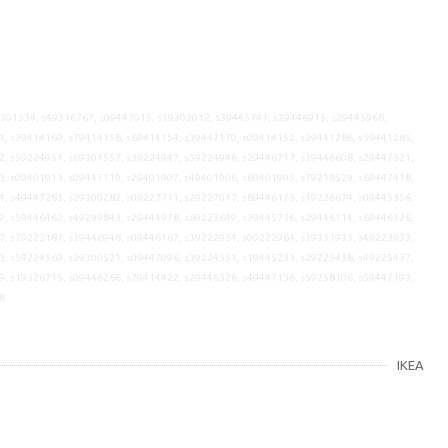
9301334, s49316767, s09447015, s19302012, s39445741, s29446915, s29445968,
1, s39414160, s79414158, s69414154, s39447170, s09414152, s39441286, s59441285,
2, s59224951, s69301557, s39224947, s59224946, s29446717, s39446608, s29447321,
3, s09401913, s09447119, s29401907, s49401906, s69401905, s79218529, s69447418,
4, s49447283, s29300282, s09227711, s29227017, s89446173, s19226674, s09445356,
9, s59446462, s49299843, s29444978, s69223649, s39445736, s29446114, s69446126,
7, s79223187, s39446948, s09446167, s39222934, s09222964, s39331933, s49223933,
3, s59224569, s39300521, s09447096, s39224551, s19445233, s29225438, s49225437,
9, s19326715, s09446266, s79414422, s29446326, s49447136, s59258106, s59447193,
8
IKEA