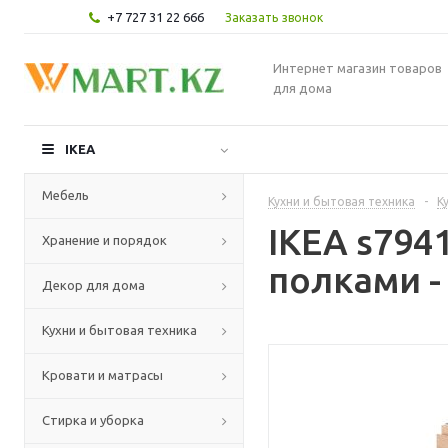
+7 727 31 22 666
Заказать звонок
Интернет магазин товаров
для дома
IKEA
Мебель
Кухни и бытовая техника
-
К
IKEA s79
Хранение и порядок
полками -
Декор для дома
Кухни и бытовая техника
Кровати и матрасы
Стирка и уборка