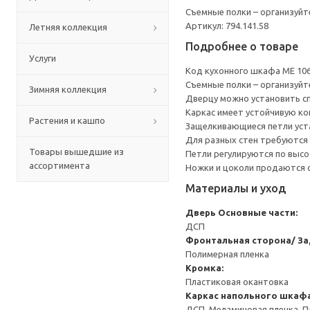
Съемные полки – организуйт
Артикул: 794.141.58
Летняя коллекция
Подробнее о товаре
Услуги
Код кухонного шкафа ME 10
Съемные полки – организуйт
Зимняя коллекция
Дверцу можно установить сп
Каркас имеет устойчивую ко
Растения и кашпо
Защелкивающиеся петли уста
Для разных стен требуются 
Товары вышедшие из
Петли регулируются по высот
ассортимента
Ножки и цоколи продаются 
Материалы и уход
Дверь
Основные части:
ДСП
Фронтальная сторона/ За
Полимерная пленка
Кромка:
Пластиковая окантовка
Каркас напольного шкаф
ДСП, Меламиновая пленка, П