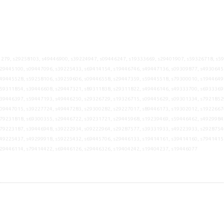
279, s29258103, s49446900, s39224947, s09446247, s19333669, s29401907, s59326718, s5
29445100, s09447096, s39225433, s69414154, s19446746, s49447136, s09309877, s4930645
49445528, s59258106, s39259606, s09446558, s29447359, s59445518, s79300010, s1944649
59311854, s39446608, s29447321, s89311838, s29311822, s49446146, s49333700, s6933369
39446397, s59447193, s49446250, s29326729, s19326715, s09445629, s09301334, s7921852
09447015, s39227724, s49447283, s29300282, s29227017, s89446173, s19302012, s1922667
79231818, s69300355, s29446722, s39231721, s29445968, s19239469, s59446462, s4929984
79223187, s39446948, s39222934, s09222964, s29287577, s39331933, s49223933, s2928754
49225437, s49299918, s59225432, s69445706, s29446133, s19414161, s39414160, s7941415
s29446114, s79414422, s69446126, s29446326, s19404242, s19404237, s19446077