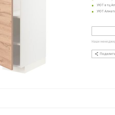
УЮТ в тц А
УЮТ Алмат
Наши менеджер
Поделит