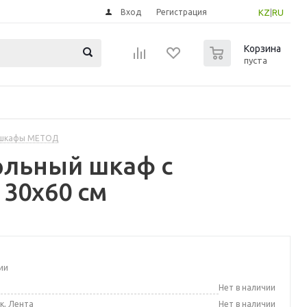
Вход
Регистрация
KZ
|
RU
0
Корзина
пуста
 шкафы МЕТОД
ольный шкаф с
 30x60 см
ии
а
Нет в наличии
к, Лента
Нет в наличии