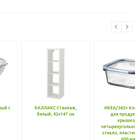
лый с
КАЛЛАКС Стеллаж,
ИКЕА/365+ Конт
белый, 42x147 см
для продукто
крышкой,
четырехугольной
стекло, пластик 
600 мл