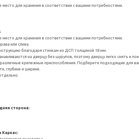
е место для хранения в соответствии с вашими потребностями.
6
е место для хранения в соответствии с вашими потребностями.
рава или слева.
нструкцию благодаря стенкам из ДСП толщиной 18 мм.
навливаются на дверцу без шурупов, поэтому дверцу легко снять и по
различные крепежные приспособления. Подберите подходящие для ваших
е, глубине и ширине.
отдельно.
дняя сторона:
а
Каркас:
ластиковая окантовка