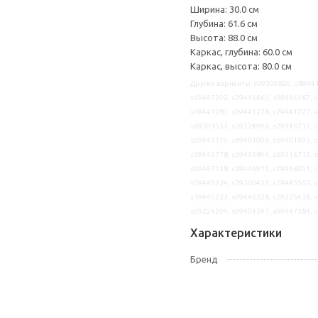
Ширина: 30.0 см
Глубина: 61.6 см
Высота: 88.0 см
Каркас, глубина: 60.0 см
Каркас, высота: 80.0 см
Другие варианты: s09309820, s89441
s49447202, s29446661, s09446167, s
s09441283, s09441278, s29441277, s
s69301557, s59224946, s29446717, s
s09447119, s49401906, s69401905, s
s59445778, s59445844, s39316715, s
s09447138, s29446915, s29446901, s
s09445224, s29300437, s29445567, s
s19445233, s09446228, s29225438, s
s09224294, s09404247, s09447384, 
Характеристики
Бренд