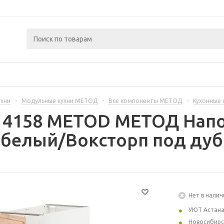
ухни
-
Модульные кухни МЕТОД
-
Все компоненты МЕТОД
-
Кухонные
414158 METOD МЕТОД Нап
 белый/Воксторп под дуб
Нет в налич
УЮТ Астан
Новосибирс