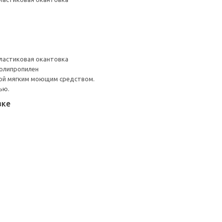
ластиковая окантовка
Полипропилен
ой мягким моющим средством.
ью.
вке