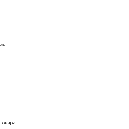
ром
товара