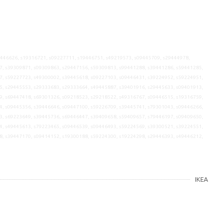
9446626, s19316721, s09227711, s19446751, s49219573, s09445709, s29444978,
7, s39309871, s09309863, s29447156, s59309813, s99441288, s39441286, s59441285,
7, s59227723, s49300002, s39445618, s09227103, s09446431, s39224952, s59224951,
5, s29445553, s29333683, s29333664, s49445887, s39401916, s29445633, s09401913,
9, s69447418, s69301326, s09218523, s29218522, s49316767, s09446515, s19316759,
4, s09445356, s39446646, s09447100, s59226709, s39445741, s79301043, s09446266,
3, s69223649, s39445736, s69446447, s39409658, s59409657, s79446197, s09409650,
4, s49445613, s79223465, s09446539, s09446493, s59224569, s39300521, s39224551,
8, s39447170, s09414152, s19300188, s59224300, s19224298, s29446393, s49446212,
IKEA