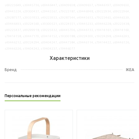
s69223649, s39445736, s69446447, s39409658, s59409657, s79446197, s09409650,
s09445224, s29300437, s29445567, s79223187, s39446948, s39222934, s09222964,
s29287577, s39331933, s49223933, s29287544, s49445613, s79223465, s09446539,
s09446493, s59224569, s39300521, s39224551, s19445233, s09446228, s29225438,
s49225437, s49299918, s59225432, s69445706, s29446133, s19414161, s39414160,
s79414158, s39447170, s09414152, s19300188, s59224300, s19224298, s29446393,
s49446212, s09224294, s09404247, s09447384, s29446114, s79414422, s69446126,
s29446326, s19404242, s19404237, s19446077
Характеристики
Бренд
IKEA
Персональные рекомендации