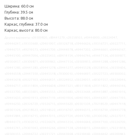
Ширина: 60.0 см
Глубина: 39.5 см
Высота: 88.0 см
Каркас, глубина: 37.0 см
Каркас, высота: 80.0 см
Другие варианты: s09309820, s89441279, s29258103, s49446900, s39224947,
s09446247, s19333669, s29401907, s59326718, s59446626, s19316721, s09227711,
s19446751, s49219573, s09445709, s29444978, s49447202, s29446661, s09446167,
s29445100, s09447096, s39225433, s69414154, s19446746, s49447136, s09309877,
s49306457, s39309871, s09309863, s29447156, s59309813, s99441288, s39441286,
s59441285, s09441283, s09441278, s29441277, s49445528, s59258106, s39259606,
s09446558, s29447359, s59445518, s79300010, s19446497, s59227723, s49300002,
s39445618, s09227103, s09446431, s39224952, s59224951, s69301557, s59224946,
s29446717, s59311854, s39446608, s29447321, s89311838, s29311822, s49446146,
s49333700, s69333695, s29445553, s29333683, s29333664, s49445887, s39401916,
s29445633, s09401913, s09447119, s49401906, s69401905, s39446397, s59447193,
s49446250, s29326729, s19326715, s09445629, s09301334, s79218529, s69447418,
s69301326, s09218523, s29218522, s49316767, s09446515, s19316759, s59445778,
s59445844, s39316715, s09447015, s39227724, s49447283, s29300282, s29227017,
s89446173, s19302012, s19226674, s09445356, s39446646, s09447100, s59226709,
s39445741, s79301043, s09446266, s09447138, s29446915, s29446901, s79231818,
s69300355, s29446722, s39231721, s29445968, s19239469, s59446462, s49299843,