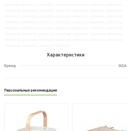
s69223649, s39445736, s69446447, s39409658, s59409657, s79446197, s09409650,
s09445224, s29300437, s29445567, s79223187, s39446948, s39222934, s09222964,
s29287577, s39331933, s49223933, s29287544, s49445613, s79223465, s09446539,
s09446493, s59224569, s39300521, s39224551, s19445233, s09446228, s29225438,
s49225437, s49299918, s59225432, s69445706, s29446133, s19414161, s39414160,
s79414158, s39447170, s09414152, s19300188, s59224300, s19224298, s29446393,
s49446212, s09224294, s09404247, s09447384, s29446114, s79414422, s69446126,
s29446326, s19404242, s19404237, s19446077
Характеристики
Бренд
IKEA
Персональные рекомендации