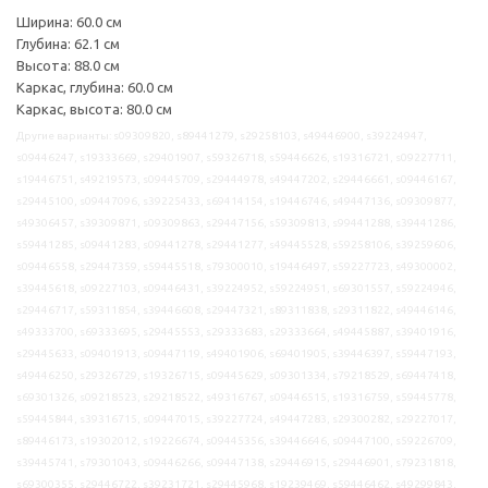
Ширина: 60.0 см
Глубина: 62.1 см
Высота: 88.0 см
Каркас, глубина: 60.0 см
Каркас, высота: 80.0 см
Другие варианты: s09309820, s89441279, s29258103, s49446900, s39224947,
s09446247, s19333669, s29401907, s59326718, s59446626, s19316721, s09227711,
s19446751, s49219573, s09445709, s29444978, s49447202, s29446661, s09446167,
s29445100, s09447096, s39225433, s69414154, s19446746, s49447136, s09309877,
s49306457, s39309871, s09309863, s29447156, s59309813, s99441288, s39441286,
s59441285, s09441283, s09441278, s29441277, s49445528, s59258106, s39259606,
s09446558, s29447359, s59445518, s79300010, s19446497, s59227723, s49300002,
s39445618, s09227103, s09446431, s39224952, s59224951, s69301557, s59224946,
s29446717, s59311854, s39446608, s29447321, s89311838, s29311822, s49446146,
s49333700, s69333695, s29445553, s29333683, s29333664, s49445887, s39401916,
s29445633, s09401913, s09447119, s49401906, s69401905, s39446397, s59447193,
s49446250, s29326729, s19326715, s09445629, s09301334, s79218529, s69447418,
s69301326, s09218523, s29218522, s49316767, s09446515, s19316759, s59445778,
s59445844, s39316715, s09447015, s39227724, s49447283, s29300282, s29227017,
s89446173, s19302012, s19226674, s09445356, s39446646, s09447100, s59226709,
s39445741, s79301043, s09446266, s09447138, s29446915, s29446901, s79231818,
s69300355, s29446722, s39231721, s29445968, s19239469, s59446462, s49299843,