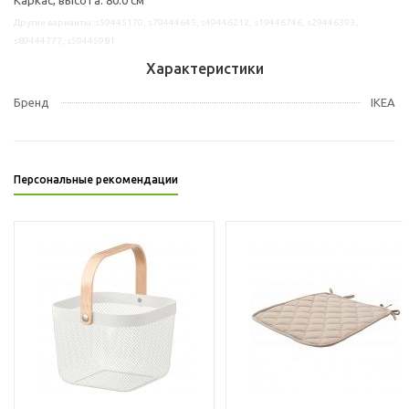
Другие варианты: s59445170, s79444645, s49446212, s19446746, s29446393,
s89444777, s59445981
Характеристики
Бренд
IKEA
Персональные рекомендации