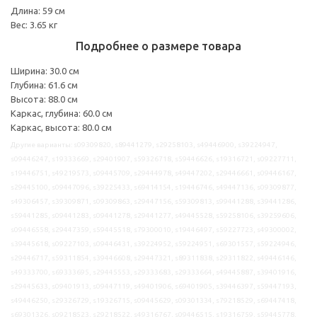
Длина: 59 см
Вес: 3.65 кг
Подробнее о размере товара
Ширина: 30.0 см
Глубина: 61.6 см
Высота: 88.0 см
Каркас, глубина: 60.0 см
Каркас, высота: 80.0 см
Другие варианты: s09309820, s89441279, s29258103, s49446900, s39224947,
s09446247, s19333669, s29401907, s59326718, s59446626, s19316721, s09227711,
s19446751, s49219573, s09445709, s29444978, s49447202, s29446661, s09446167,
s29445100, s09447096, s39225433, s69414154, s19446746, s49447136, s09309877,
s49306457, s39309871, s09309863, s29447156, s59309813, s99441288, s39441286,
s59441285, s09441283, s09441278, s29441277, s49445528, s59258106, s39259606,
s09446558, s29447359, s59445518, s79300010, s19446497, s59227723, s49300002,
s39445618, s09227103, s09446431, s39224952, s59224951, s69301557, s59224946,
s29446717, s59311854, s39446608, s29447321, s89311838, s29311822, s49446146,
s49333700, s69333695, s29445553, s29333683, s29333664, s49445887, s39401916,
s29445633, s09401913, s09447119, s49401906, s69401905, s39446397, s59447193,
s49446250, s29326729, s19326715, s09445629, s09301334, s79218529, s69447418,
s69301326, s09218523, s29218522, s49316767, s09446515, s19316759, s59445778,