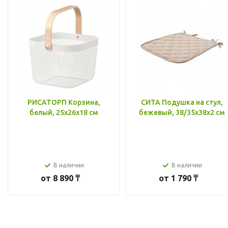
РИСАТОРП Корзина,
СИТА Подушка на стул,
белый, 25x26x18 см
бежевый, 38/35x38x2 см
В наличии
В наличии
от
8 890 ₸
от
1 790 ₸