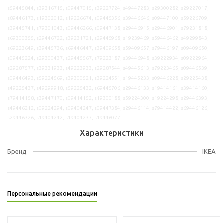
s59445844, s39316715, s09447015, s39227724, s49447283, s29300282, s29227017,
s89446173, s19302012, s19226674, s09445356, s39446646, s09447100, s59226709,
s39445741, s79301043, s09446266, s09447138, s29446915, s29446901, s79231818,
s69300355, s29446722, s39231721, s29445968, s19239469, s59446462, s49299843,
s69223649, s39445736, s69446447, s39409658, s59409657, s79446197, s09409650,
s09445224, s29300437, s29445567, s79223187, s39446948, s39222934, s09222964,
s29287577, s39331933, s49223933, s29287544, s49445613, s79223465, s09446539,
s09446493, s59224569, s39300521, s39224551, s19445233, s09446228, s29225438,
s49225437, s49299918, s59225432, s69445706, s29446133, s19414161, s39414160,
s79414158, s39447170, s09414152, s19300188, s59224300, s19224298, s29446393,
s49446212, s09224294, s09404247, s09447384, s29446114, s79414422, s69446126,
s29446326, s19404242, s19404237, s19446077
Характеристики
Бренд
IKEA
Персональные рекомендации