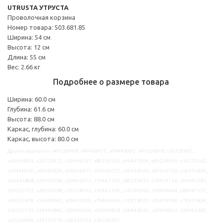
UTRUSTA УТРУСТА
Проволочная корзина
Номер товара: 503.681.85
Ширина: 54 см
Высота: 12 см
Длина: 55 см
Вес: 2.66 кг
Подробнее о размере товара
Ширина: 60.0 см
Глубина: 61.6 см
Высота: 88.0 см
Каркас, глубина: 60.0 см
Каркас, высота: 80.0 см
Другие варианты: s49226998, s49446472, s09446092, s49226818, s59259605,
s39446095, s29223972, s59446527, s89224563, s49447004, s99224949, s19223562,
s29446920, s69446659, s09414411, s59326723, s39218526, s09316726, s59311830,
s09445808, s29446784, s29445973, s19447190, s89225435, s19414156, s49441281,
s09227122, s29226584, s79258105, s39445760, s19224566, s19446464, s89447177,
s09333679, s59446061, s09445059, s79446654, s19218527, s29316749, s79311834,
s19335710, s29446840, s29409654, s09309858, s09446030, s29446963, s29441282,
s29226999, s79231776, s39223113, s39224297