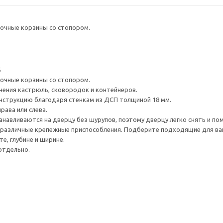
очные корзины со стопором.
5
очные корзины со стопором.
ения кастрюль, сковородок и контейнеров.
нструкцию благодаря стенкам из ДСП толщиной 18 мм.
рава или слева.
навливаются на дверцу без шурупов, поэтому дверцу легко снять и по
различные крепежные приспособления. Подберите подходящие для ваших
е, глубине и ширине.
отдельно.