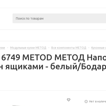
ухни
-
Модульные кухни МЕТОД
-
Все компоненты МЕТОД
-
Кухонные
316749 METOD МЕТОД Нап
н ящиками - белый/Бодар
Нет в налич