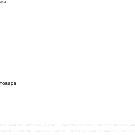
ром
товара
472, s09446092, s49226818, s59259605, s39446095, s29223972, s59446527, s89224563, s4
09445808, s29446784, s29445973, s19447190, s89225435, s19414156, s49441281, s0922712