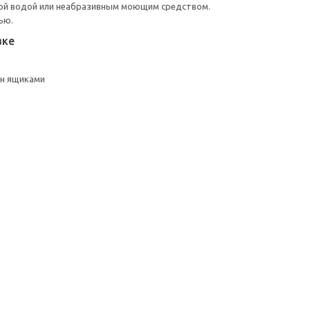
ой водой или неабразивным моющим средством.
ью.
вке
чн ящиками