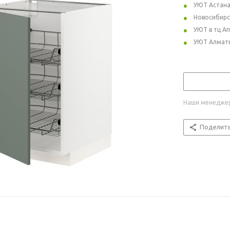
УЮТ Астан
Новосибирс
УЮТ в тц А
УЮТ Алмат
Наши менеджер
Поделит