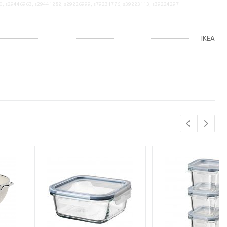
0, s29446963, s29441282, s29226999, s79231776, s39223113, s39224297
IKEA