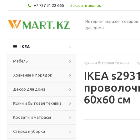
+7 727 31 22 666
Заказать звонок
Интернет магазин товаров
для дома
IKEA
Мебель
Кухни и бытовая техника
-
К
IKEA s29
Хранение и порядок
проволоч
Декор для дома
60x60 см
Кухни и бытовая техника
Кровати и матрасы
Стирка и уборка