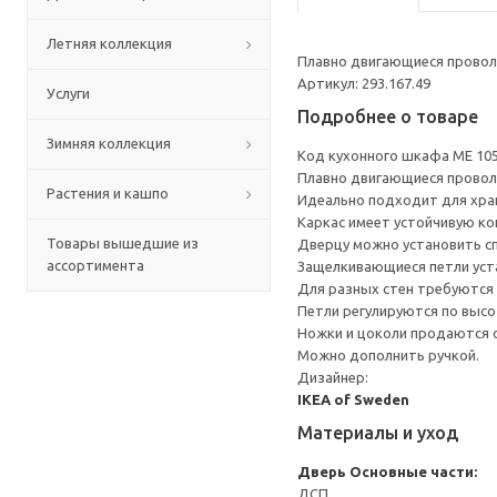
Летняя коллекция
Плавно двигающиеся провол
Артикул: 293.167.49
Услуги
Подробнее о товаре
Зимняя коллекция
Код кухонного шкафа ME 10
Плавно двигающиеся провол
Растения и кашпо
Идеально подходит для хран
Каркас имеет устойчивую ко
Товары вышедшие из
Дверцу можно установить сп
ассортимента
Защелкивающиеся петли уста
Для разных стен требуются 
Петли регулируются по высот
Ножки и цоколи продаются 
Можно дополнить ручкой.
Дизайнер:
IKEA of Sweden
Материалы и уход
Дверь
Основные части:
ДСП