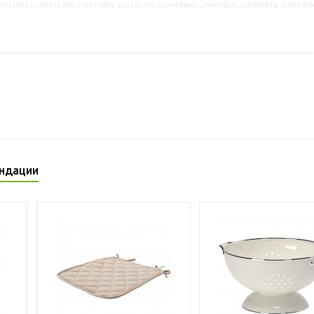
s19218527, s29316749, s79311834, s19335710, s29446840, s29409654, s09309858, s0944603
ндации