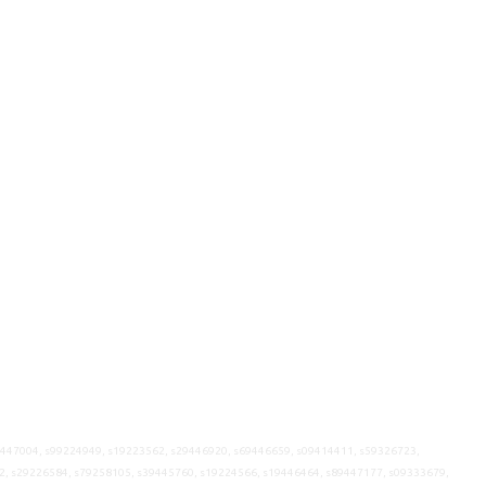
9447004, s99224949, s19223562, s29446920, s69446659, s09414411, s59326723,
2, s29226584, s79258105, s39445760, s19224566, s19446464, s89447177, s09333679,