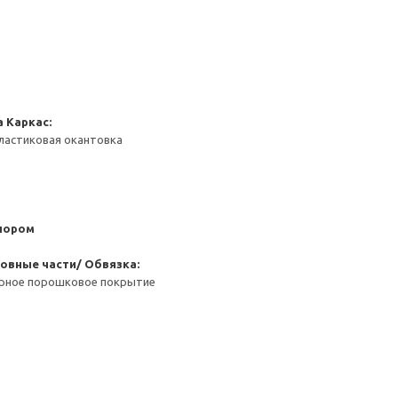
а
Каркас:
ластиковая окантовка
пором
овные части/ Обвязка:
ерное порошковое покрытие