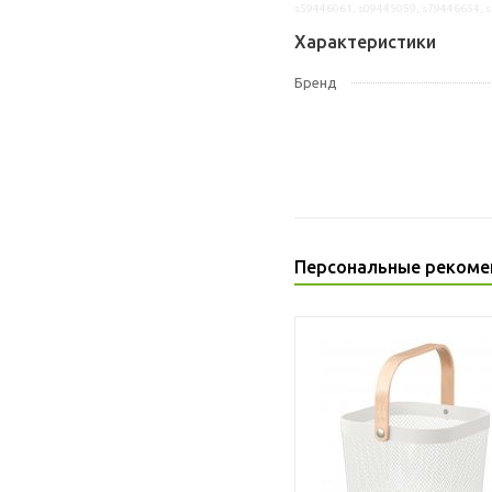
s59446061, s09445059, s79446654, 
Характеристики
Бренд
Персональные рекоме