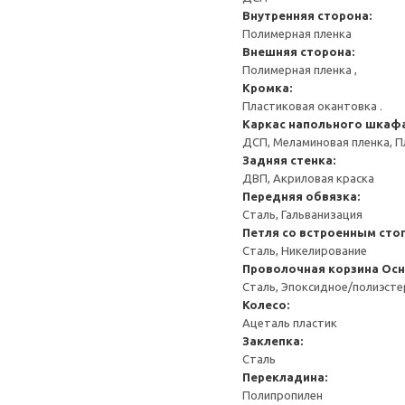
Внутренняя сторона:
Полимерная пленка
Внешняя сторона:
Полимерная пленка ,
Кромка:
Пластиковая окантовка .
Каркас напольного шкаф
ДСП, Меламиновая пленка, П
Задняя стенка:
ДВП, Акриловая краска
Передняя обвязка:
Сталь, Гальванизация
Петля со встроенным сто
Сталь, Никелирование
Проволочная корзина
Осн
Сталь, Эпоксидное/полиэст
Колесо:
Ацеталь пластик
Заклепка:
Сталь
Перекладина:
Полипропилен