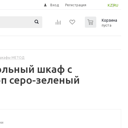
Вход
Регистрация
KZ
|
RU
0
Корзина
пуста
 шкафы МЕТОД
ольный шкаф с
п серо-зеленый
ии