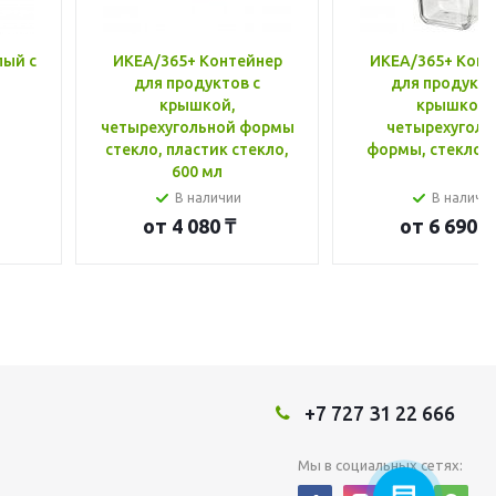
лый с
ИКЕА/365+ Контейнер
ИКЕА/365+ Конт
для продуктов с
для продукто
крышкой,
крышкой,
четырехугольной формы
четырехуголь
стекло, пластик стекло,
формы, стекло, 
600 мл
В наличии
В наличи
от
4 080 ₸
от
6 690 ₸
+7 727 31 22 666
Мы в социальных сетях: