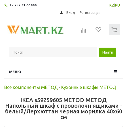
+7 727 31 22 666
KZ
|
RU
Вход
Регистрация
0
Найти
МЕНЮ
Все компоненты МЕТОД
-
Кухонные шкафы МЕТОД
IKEA s59259605 METOD МЕТОД
Напольный шкаф с проволочн ящиками -
белый/Лерхюттан черная морилка 40x60
см