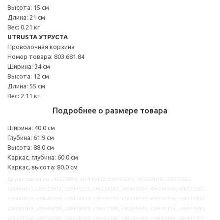
Высота: 15 см
Длина: 21 см
Вес: 0.21 кг
UTRUSTA УТРУСТА
Проволочная корзина
Номер товара: 803.681.84
Ширина: 34 см
Высота: 12 см
Длина: 55 см
Вес: 2.11 кг
Подробнее о размере товара
Ширина: 40.0 см
Глубина: 61.9 см
Высота: 88.0 см
Каркас, глубина: 60.0 см
Каркас, высота: 80.0 см
Другие варианты: s49226998, s49446472, s09446092, s49226818, s59259605,
s39446095, s29223972, s59446527, s89224563, s49447004, s99224949, s19223562,
s29446920, s69446659, s09414411, s59326723, s39218526, s09316726, s59311830,
s09445808, s29446784, s29445973, s19447190, s89225435, s19414156, s49441281,
s09227122, s29226584, s79258105, s39445760, s19224566, s19446464, s89447177,