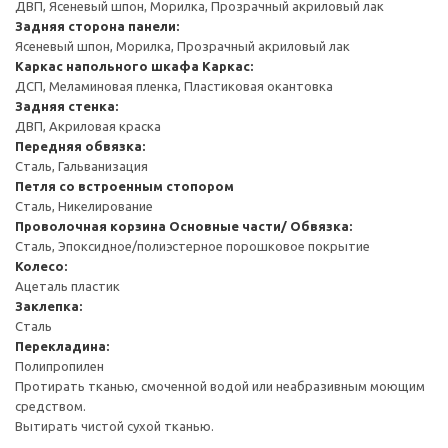
ДВП, Ясеневый шпон, Морилка, Прозрачный акриловый лак
Задняя сторона панели:
Ясеневый шпон, Морилка, Прозрачный акриловый лак
Каркас напольного шкафа
Каркас:
ДСП, Меламиновая пленка, Пластиковая окантовка
Задняя стенка:
ДВП, Акриловая краска
Передняя обвязка:
Сталь, Гальванизация
Петля со встроенным стопором
Сталь, Никелирование
Проволочная корзина
Основные части/ Обвязка:
Сталь, Эпоксидное/полиэстерное порошковое покрытие
Колесо:
Ацеталь пластик
Заклепка:
Сталь
Перекладина:
Полипропилен
Протирать тканью, смоченной водой или неабразивным моющим
средством.
Вытирать чистой сухой тканью.