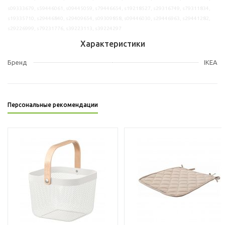
s09333679, s59446061, s09445059, s79446654, s19218527, s29316749, s79311834,
s19335710, s29446840, s29409654, s09309858, s09446030, s29446963, s29441282,
s29226999, s79231776, s39223113, s39224297
Характеристики
Бренд
IKEA
Персональные рекомендации