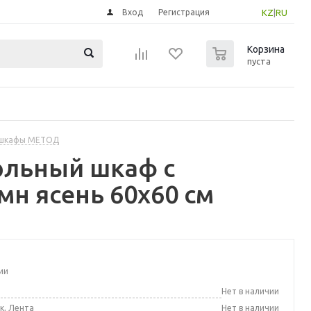
Вход
Регистрация
KZ
|
RU
0
Корзина
пуста
 шкафы МЕТОД
ольный шкаф с
н ясень 60x60 см
ии
а
Нет в наличии
к, Лента
Нет в наличии