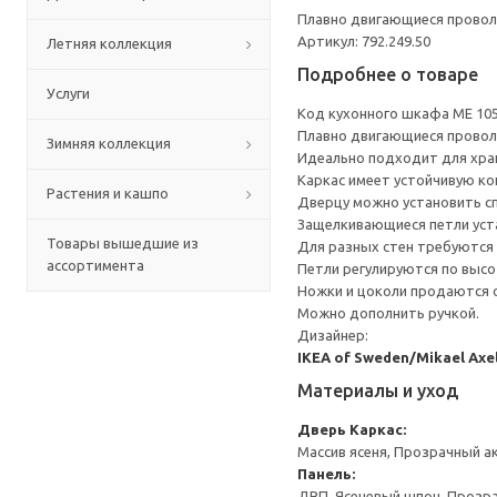
Плавно двигающиеся провол
Артикул: 792.249.50
Летняя коллекция
Подробнее о товаре
Услуги
Код кухонного шкафа ME 10
Плавно двигающиеся провол
Зимняя коллекция
Идеально подходит для хран
Каркас имеет устойчивую ко
Растения и кашпо
Дверцу можно установить сп
Защелкивающиеся петли уста
Товары вышедшие из
Для разных стен требуются 
ассортимента
Петли регулируются по высот
Ножки и цоколи продаются 
Можно дополнить ручкой.
Дизайнер:
IKEA of Sweden/Mikael Axe
Материалы и уход
Дверь
Каркас:
Массив ясеня, Прозрачный а
Панель:
ДВП, Ясеневый шпон, Прозр