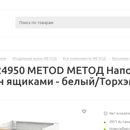
ухни
-
Модульные кухни МЕТОД
-
Все компоненты МЕТОД
-
Кухонные
224950 METOD МЕТОД Нап
 ящиками - белый/Торхэм
Нет в налич
УЮТ Астан
Новосибирс