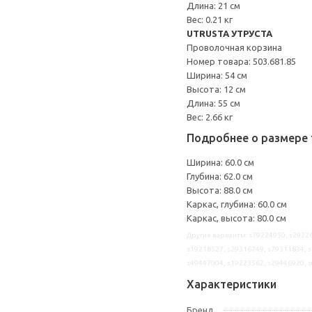
Длина: 21 см
Вес: 0.21 кг
UTRUSTA УТРУСТА
Проволочная корзина
Номер товара: 503.681.85
Ширина: 54 см
Высота: 12 см
Длина: 55 см
Вес: 2.66 кг
Подробнее о размере 
Ширина: 60.0 см
Глубина: 62.0 см
Высота: 88.0 см
Каркас, глубина: 60.0 см
Каркас, высота: 80.0 см
Другие варианты: s79224950, s29226
s19218527, s29316749, s79311834, s
s49447004, s19223562, s29446920, 
Характеристики
Бренд