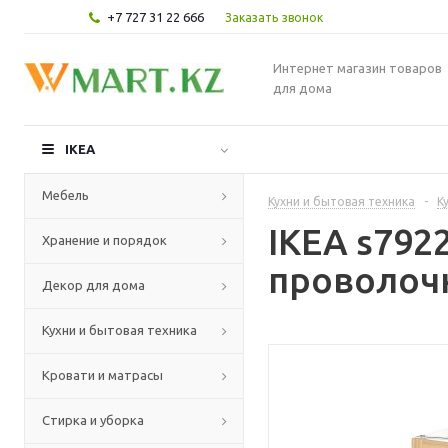
+7 727 31 22 666
Заказать звонок
Интернет магазин товаров
для дома
IKEA
Мебель
Кухни и бытовая техника
-
К
IKEA s79
Хранение и порядок
проволочн
Декор для дома
Кухни и бытовая техника
Кровати и матрасы
Стирка и уборка