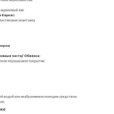
 акриловый лак
а
Каркас:
ластиковая окантовка
пором
овные части/ Обвязка:
ерное порошковое покрытие
ой водой или неабразивным моющим средством.
ью.
вке