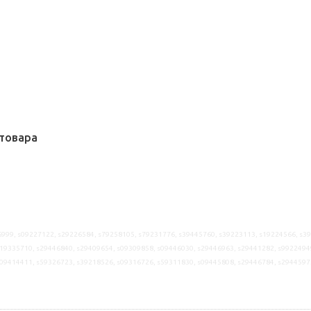
товара
999, s09227122, s29226584, s79258105, s79231776, s39445760, s39223113, s19224566, s3
19335710, s29446840, s29409654, s09309858, s09446030, s29446963, s29441282, s9922494
s09414411, s59326723, s39218526, s09316726, s59311830, s09445808, s29446784, s2944597