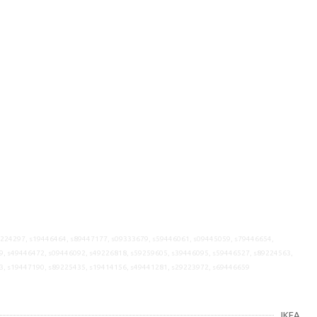
9224297, s19446464, s89447177, s09333679, s59446061, s09445059, s79446654,
9, s49446472, s09446092, s49226818, s59259605, s39446095, s59446527, s89224563,
3, s19447190, s89225435, s19414156, s49441281, s29223972, s69446659
IKEA