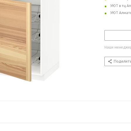
УЮТ в тц А
УЮТ Алмат
Наши менеджер
Поделит