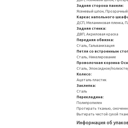
Задняя сторона панели:
Ясеневый шпон, Прозрачный
Каркас напольного шкаф
ДСП, Меламиновая пленка, П
Задняя стенка:
ДВП, Акриловая краска
Передняя обвязка:
Сталь, Гальванизация
Петля со встроенным сто
Сталь, Никелирование
Проволочная корзина
Осн
Сталь, Эпоксидное/полиэст
Колесо:
Ацеталь пластик
Заклепка:
Сталь
Перекладина:
Полипропилен
Протирать тканью, смоченн
Вытирать чистой сухой ткан
Информация об упако