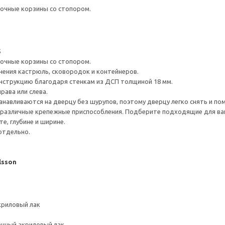
очные корзины со стопором.
5
очные корзины со стопором.
ения кастрюль, сковородок и контейнеров.
нструкцию благодаря стенкам из ДСП толщиной 18 мм.
рава или слева.
навливаются на дверцу без шурупов, поэтому дверцу легко снять и по
различные крепежные приспособления. Подберите подходящие для ваших
е, глубине и ширине.
отдельно.
lsson
криловый лак
ачный акриловый лак