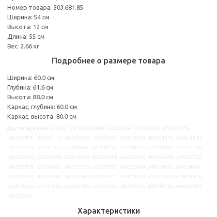
Номер товара: 503.681.85
Ширина: 54 см
Высота: 12 см
Длина: 55 см
Вес: 2.66 кг
Подробнее о размере товара
Ширина: 60.0 см
Глубина: 61.6 см
Высота: 88.0 см
Каркас, глубина: 60.0 см
Каркас, высота: 80.0 см
Другие варианты: s09227122, s29226999, s29226584, s79258105, s79231776,
s69223809, s39223113, s19224566, s39224297, s79224950, s99224275, s69401910,
s19414415, s39404241, s29409654, s99414157, s19218527, s79311834, s19335710,
s89326726, s09333679, s29316749, s09309858, s69225436, s49226998, s79227722,
s49226818, s59259605, s49231773, s29223972, s69222999, s89224563, s59224625,
s99224949, s19223562, s89401909, s09414411, s59404240, s49409653, s19414156,
s39218526, s59311830, s39335709, s59326723, s89333675, s09316726, s99309854,
s89225435
Характеристики