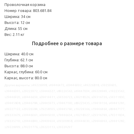
Проволочная корзина
Номер товара: 803.681.84
Ширина: 34 см
Высота: 12 см
Длина: 55 см
Вес: 2.11 кг
Подробнее о размере товара
Ширина: 40.0 см
Глубина: 62.1 см
Высота: 88.0 см
Каркас, глубина: 60.0 см
Каркас, высота: 80.0 см
Другие варианты: s49226998, s49446472, s09446092, s49226818, s59259605,
s39446095, s29223972, s59446527, s89224563, s49447004, s99224949, s19223562,
s29446920, s69446659, s09414411, s59326723, s39218526, s09316726, s59311830,
s09445808, s29446784, s29445973, s19447190, s89225435, s19414156, s49441281,
s09227122, s29226584, s79258105, s39445760, s19224566, s19446464, s89447177,
s09333679, s59446061, s09445059, s79446654, s19218527, s29316749, s79311834,
s19335710, s29446840, s29409654, s09309858, s09446030, s29446963, s29441282,
s29226999, s79231776, s39223113, s39224297