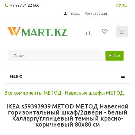
+7 727 31 22 666
KZ
|
RU
Вход
Регистрация
0
Найти
МЕНЮ
Все компоненты МЕТОД
-
Навесные шкафы МЕТОД
IKEA s59393939 METOD МЕТОД Навесной
горизонтальный шкаф/2двери - белый
Калларп/глянцевый темный красно-
коричневый 80x80 см