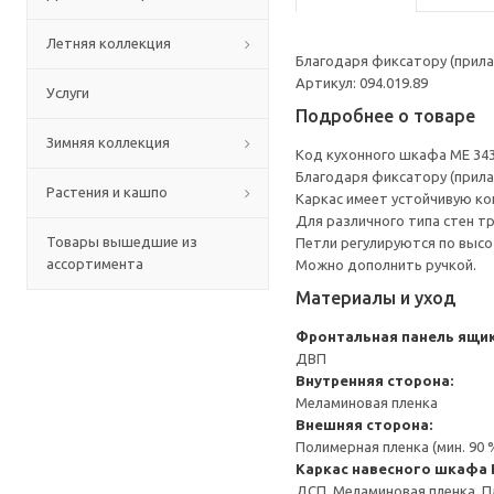
Летняя коллекция
Благодаря фиксатору (прила
Артикул: 094.019.89
Услуги
Подробнее о товаре
Зимняя коллекция
Код кухонного шкафа ME 34
Благодаря фиксатору (прила
Растения и кашпо
Каркас имеет устойчивую ко
Для различного типа стен т
Товары вышедшие из
Петли регулируются по высот
ассортимента
Можно дополнить ручкой.
Материалы и уход
Фронтальная панель ящи
ДВП
Внутренняя сторона:
Меламиновая пленка
Внешняя сторона:
Полимерная пленка (мин. 90
Каркас навесного шкафа
ДСП, Меламиновая пленка, П