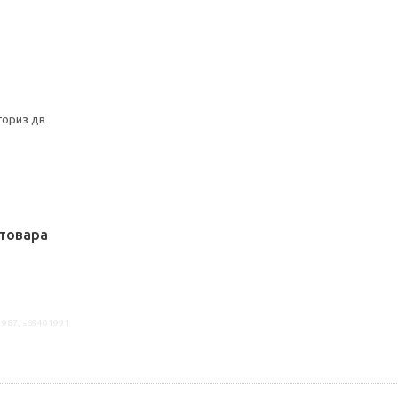
гориз дв
товара
1987, s69401991