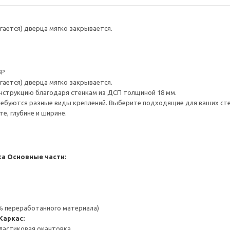
гается) дверца мягко закрывается.
3P
гается) дверца мягко закрывается.
нструкцию благодаря стенкам из ДСП толщиной 18 мм.
ребуются разные виды креплений. Выберите подходящие для ваших стен 
е, глубине и ширине.
ка
Основные части:
 % переработанного материала)
Каркас:
ластиковая окантовка