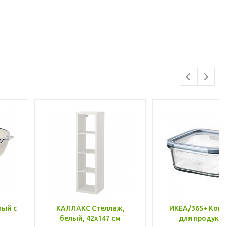
лый с
КАЛЛАКС Стеллаж,
ИКЕА/365+ Конт
белый, 42x147 см
для продукто