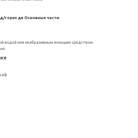
 д/гориз дв
Основные части:
ой водой или неабразивным моющим средством.
ью.
вке
шкаф