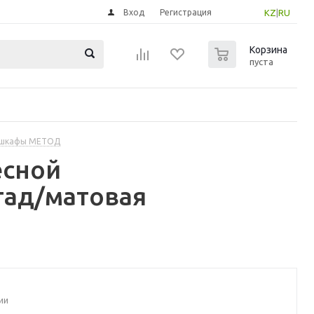
Вход
Регистрация
KZ
|
RU
0
Корзина
пуста
 шкафы МЕТОД
есной
тад/матовая
ии