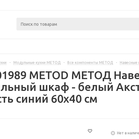
ухни
-
Модульные кухни МЕТОД
-
Все компоненты МЕТОД
-
Навесные
401989 METOD МЕТОД Нав
льный шкаф - белый Акс
ть синий 60x40 см
Нет в налич