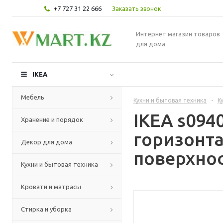
+7 727 31 22 666
Заказать звонок
Интернет магазин товаров
для дома
IKEA
Мебель
Кухни и бытовая техника
-
К
IKEA s09
Хранение и порядок
горизонта
Декор для дома
поверхнос
Кухни и бытовая техника
Кровати и матрасы
Стирка и уборка