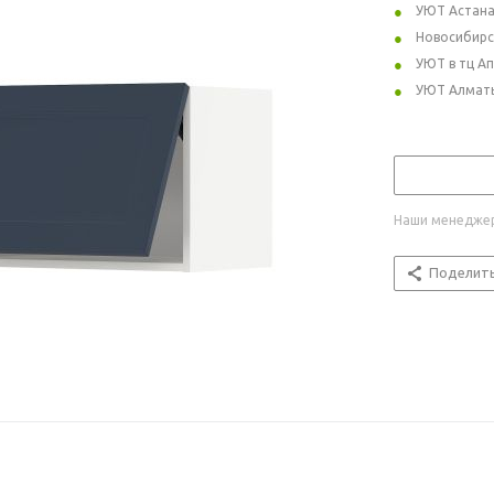
УЮТ Астан
Новосибирс
УЮТ в тц А
УЮТ Алмат
Наши менеджер
Поделит