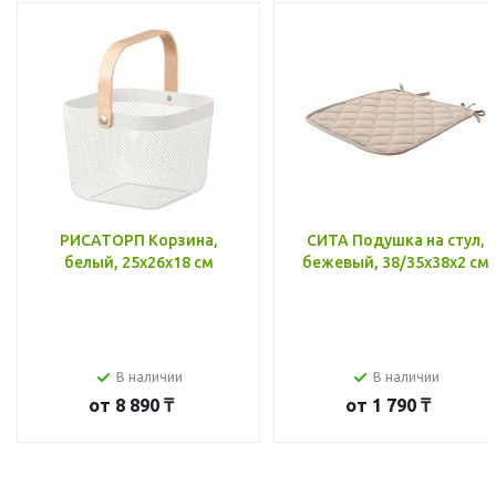
РИСАТОРП Корзина,
СИТА Подушка на стул,
белый, 25x26x18 см
бежевый, 38/35x38x2 см
В наличии
В наличии
от
8 890 ₸
от
1 790 ₸