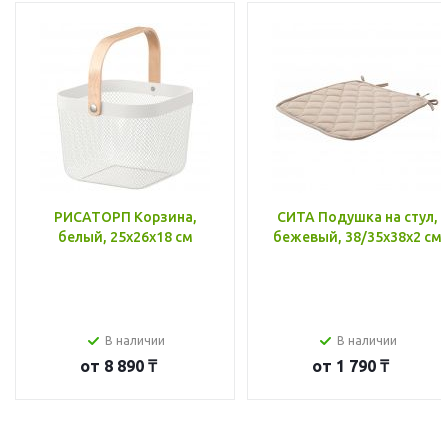
РИСАТОРП Корзина,
СИТА Подушка на стул,
белый, 25x26x18 см
бежевый, 38/35x38x2 см
В наличии
В наличии
от
8 890 ₸
от
1 790 ₸