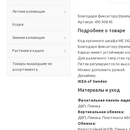
Летняя коллекция
Благодаря фиксатору (прила
Артикул: 493.938.45
Услуги
Подробнее о товаре
Зимняя коллекция
Код кухонного шкафа ME 34
Благодаря фиксатору (прила
Растения и кашпо
Каркас имеет устойчивую ко
Для различного типа стен т
Товары вышедшие из
Петли регулируются по высот
ассортимента
Можно дополнить ручкой.
Дизайнер:
IKEA of Sweden
Материалы и уход
Фронтальная панель ящи
ДВП, Пленка
Вертикальная обвязка:
ДВП, Пленка, Пластмасса АБ
Обвязка:
Влагостойкий МДФ, Пленка, 