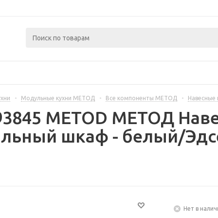
ухни
-
Модульные кухни МЕТОД
-
Все компоненты МЕТОД
-
Навесные
393845 METOD МЕТОД Нав
альный шкаф - белый/Эд
Нет в налич