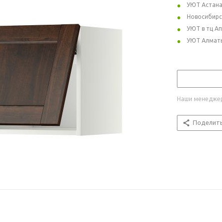
УЮТ Астан
Новосибирс
УЮТ в тц А
УЮТ Алмат
Наши менеджер
Поделит