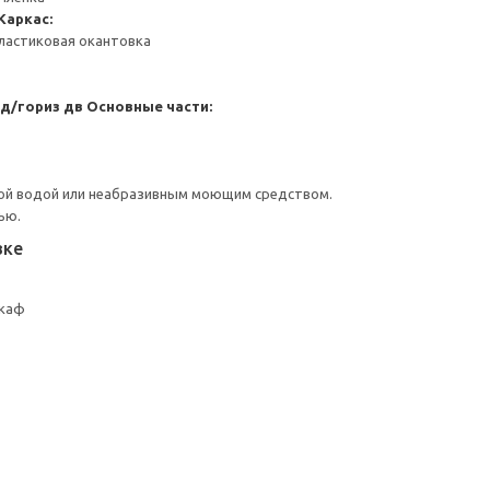
Каркас:
ластиковая окантовка
 д/гориз дв
Основные части:
ой водой или неабразивным моющим средством.
ью.
вке
шкаф