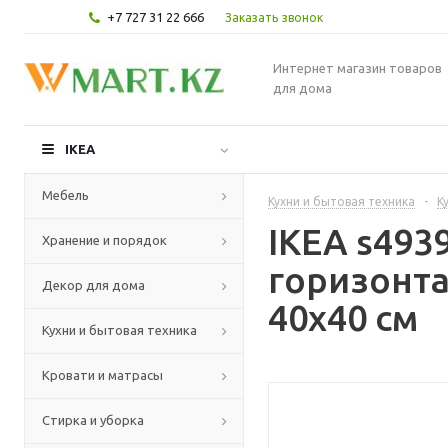
+7 727 31 22 666
Заказать звонок
Интернет магазин товаров
для дома
IKEA
Мебель
Кухни и бытовая техника
-
К
IKEA s49
Хранение и порядок
горизонт
Декор для дома
40x40 см
Кухни и бытовая техника
Кровати и матрасы
Стирка и уборка