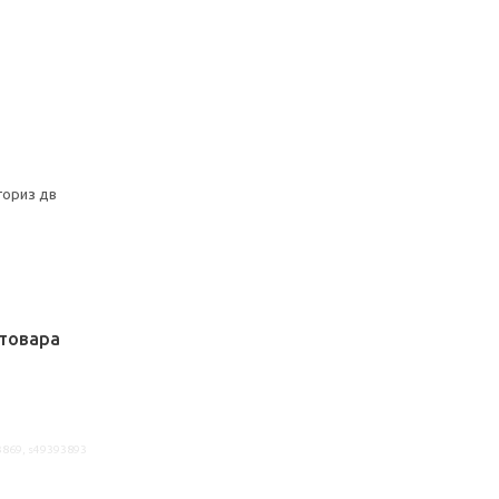
гориз дв
товара
3869, s49393893