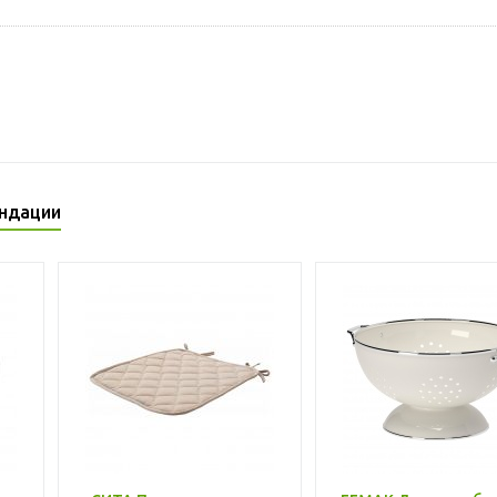
ндации