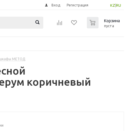
Вход
Регистрация
KZ
|
RU
0
Корзина
пуста
 шкафы МЕТОД
есной
серум коричневый
ии