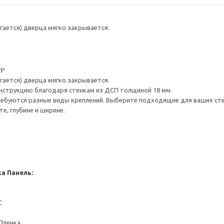
гается) дверца мягко закрывается.
2P
гается) дверца мягко закрывается.
нструкцию благодаря стенкам из ДСП толщиной 18 мм.
ребуются разные виды креплений. Выберите подходящие для ваших стен 
е, глубине и ширине.
ка
Панель:
С
Пленка