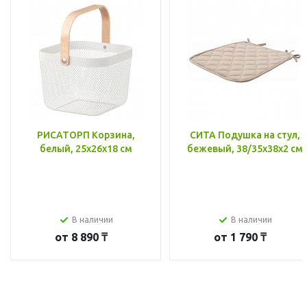
РИСАТОРП Корзина,
СИТА Подушка на стул,
белый, 25x26x18 см
бежевый, 38/35x38x2 см
В наличии
В наличии
от
8 890 ₸
от
1 790 ₸