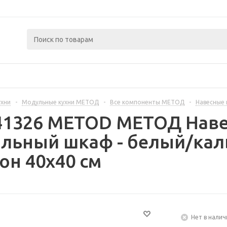
ухни
-
Модульные кухни МЕТОД
-
Все компоненты МЕТОД
-
Навесные
441326 METOD МЕТОД Нав
льный шкаф - белый/кал
он 40x40 см
Нет в налич