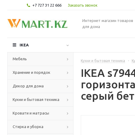
+7 727 31 22 666
Заказать звонок
Интернет магазин товаров
для дома
IKEA
Мебель
Кухни и бытовая техника
-
К
IKEA s79
Хранение и порядок
горизонта
Декор для дома
серый бет
Кухни и бытовая техника
Кровати и матрасы
Стирка и уборка