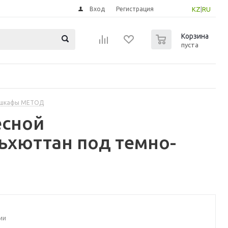
Вход
Регистрация
KZ
|
RU
0
Корзина
пуста
 шкафы МЕТОД
есной
ьхюттан под темно-
ии