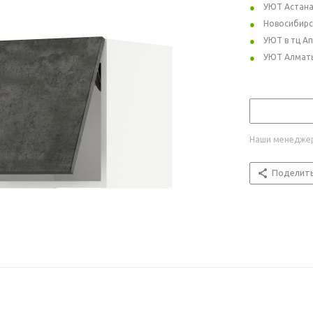
УЮТ Астан
Новосибирс
УЮТ в тц А
УЮТ Алмат
Наши менеджер
Поделит