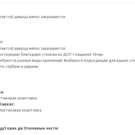
гается) дверца мягко закрывается.
2P
гается) дверца мягко закрывается.
нструкцию благодаря стенкам из ДСП толщиной 18 мм.
ребуются разные виды креплений. Выберите подходящие для ваших стен 
е, глубине и ширине.
ка
стиковая окантовка
Каркас:
ластиковая окантовка
 д/гориз дв
Основные части: