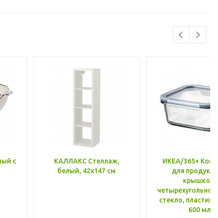
лый с
КАЛЛАКС Стеллаж,
ИКЕА/365+ Конт
белый, 42x147 см
для продукто
крышкой,
четырехугольной
стекло, пластик 
600 мл