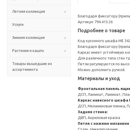
Летняя коллекция
Благодаря фиксатору (прила
Артикул: 794.413.26
Услуги
Подробнее о товаре
Зимняя коллекция
Код кухонного шкафа ME 34
Благодаря фиксатору (прила
Растения и кашпо
Каркас имеет устойчивую ко
Для различного типа стен т
Товары вышедшие из
Петли регулируются по высот
ассортимента
Можно дополнить ручкой.
Материалы и уход
Фронтальная панель ящи
ДСП, Ламинат, Ламинат, Пла
Каркас навесного шкафа
ДСП, Меламиновая пленка, П
Задняя стенка:
ДВП, Акриловая краска
Петля с нажимн механизм
Сталь, Никелирование