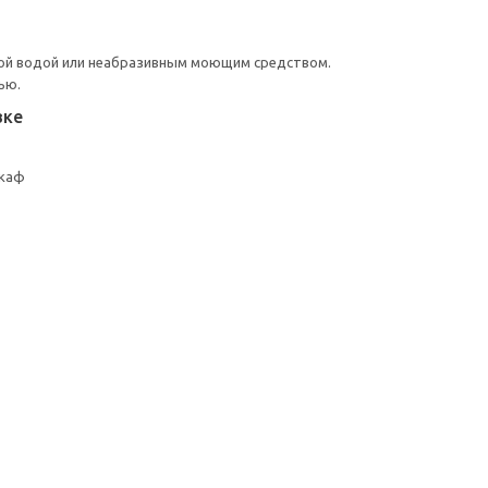
ой водой или неабразивным моющим средством.
ью.
вке
шкаф