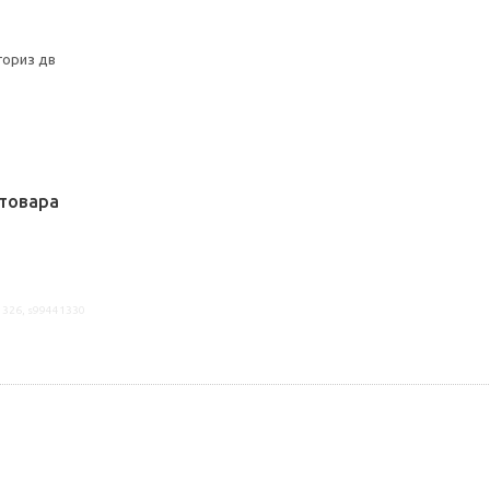
гориз дв
товара
1326, s99441330