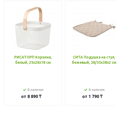
РИСАТОРП Корзина,
СИТА Подушка на стул,
белый, 25x26x18 см
бежевый, 38/35x38x2 см
В наличии
В наличии
от
8 890 ₸
от
1 790 ₸