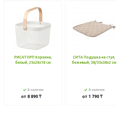
РИСАТОРП Корзина,
СИТА Подушка на стул,
белый, 25x26x18 см
бежевый, 38/35x38x2 см
В наличии
В наличии
от
8 890 ₸
от
1 790 ₸