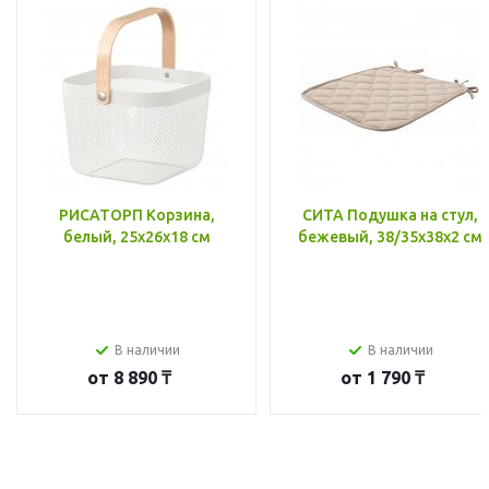
РИСАТОРП Корзина,
СИТА Подушка на стул,
белый, 25x26x18 см
бежевый, 38/35x38x2 см
В наличии
В наличии
от
8 890 ₸
от
1 790 ₸