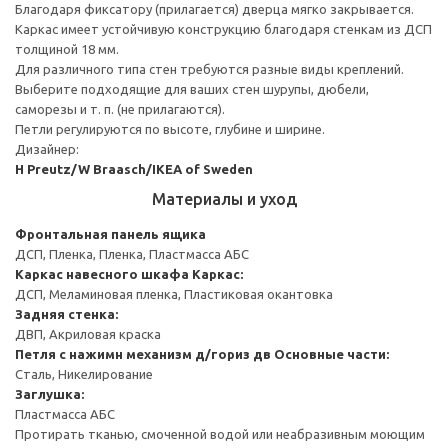
Благодаря фиксатору (прилагается) дверца мягко закрывается.
Каркас имеет устойчивую конструкцию благодаря стенкам из ДСП
толщиной 18 мм.
Для различного типа стен требуются разные виды креплений.
Выберите подходящие для ваших стен шурупы, дюбели,
саморезы и т. п. (не прилагаются).
Петли регулируются по высоте, глубине и ширине.
Дизайнер:
H Preutz/W Braasch/IKEA of Sweden
Материалы и уход
Фронтальная панель ящика
ДСП, Пленка, Пленка, Пластмасса АБС
Каркас навесного шкафа
Каркас:
ДСП, Меламиновая пленка, Пластиковая окантовка
Задняя стенка:
ДВП, Акриловая краска
Петля с нажимн механизм д/гориз дв
Основные части:
Сталь, Никелирование
Заглушка:
Пластмасса АБС
Протирать тканью, смоченной водой или неабразивным моющим