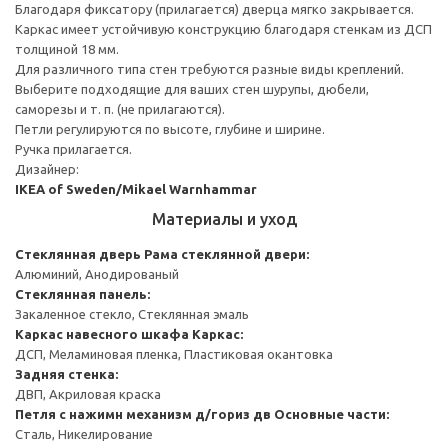
Благодаря фиксатору (прилагается) дверца мягко закрывается.
Каркас имеет устойчивую конструкцию благодаря стенкам из ДСП
толщиной 18 мм.
Для различного типа стен требуются разные виды креплений.
Выберите подходящие для ваших стен шурупы, дюбели,
саморезы и т. п. (не прилагаются).
Петли регулируются по высоте, глубине и ширине.
Ручка прилагается.
Дизайнер:
IKEA of Sweden/Mikael Warnhammar
Материалы и уход
Стеклянная дверь
Рама стеклянной двери:
Алюминий, Анодированый
Стеклянная панель:
Закаленное стекло, Стеклянная эмаль
Каркас навесного шкафа
Каркас:
ДСП, Меламиновая пленка, Пластиковая окантовка
Задняя стенка:
ДВП, Акриловая краска
Петля с нажимн механизм д/гориз дв
Основные части:
Сталь, Никелирование