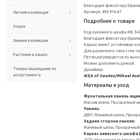
Благодаря фиксатору (прила
Артикул: 493.916.67
Летняя коллекция
Подробнее о товаре
Услуги
Код кухонного шкафа ME 34
Благодаря фиксатору (прила
Зимняя коллекция
Каркас имеет устойчивую ко
Для различного типа стен т
Растения и кашпо
Петли регулируются по высот
Можно дополнить ручкой.
Товары вышедшие из
Дизайнер:
ассортимента
IKEA of Sweden/Mikael Axe
Материалы и уход
Фронтальная панель ящи
Массив ясеня, Прозрачный а
Панель:
ДВП, Ясеневый шпон, Прозр
Задняя сторона панели:
Ясеневый шпон, Прозрачный
Каркас навесного шкафа
ДСП, Меламиновая пленка, П