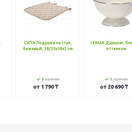
,
СИТА Подушка на стул,
ГЕМАК Дуршлаг, бе
бежевый, 38/35x38x2 см
оттенком
В наличии
В наличии
от
1 790 ₸
от
20 690 ₸