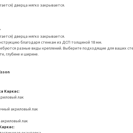
гается) дверца мягко закрывается.
7
гается) дверца мягко закрывается.
нструкцию благодаря стенкам из ДСП толщиной 18 мм.
ребуются разные виды креплений. Выберите подходящие для ваших стен 
е, глубине и ширине.
lsson
ка
Каркас:
криловый лак
ачный акриловый лак
 акриловый лак
Каркас:
ластиковая окантовка