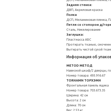
Задняя стенка:
ДВП, Акриловая краска
Полка
ДСП, Меламиновая пленка, П
Петля со стопором д/гор
Сталь, Никелирование
Заглушка:
Пластмасса АБС
Протирать тканью, смоченн
Вытирать чистой сухой ткан
Информация об упако
METOD МЕТОД
Навесной шкаф/2 дверцы, г
Номер товара: 493.916.67
TORHAMN ТОРХЭМН
Фронтальная панель ящика
Номер товара: 703.673.35
Ширина: 42 см
Высота: 2 см
Длина: 70 см
Вес: 2.53 кг