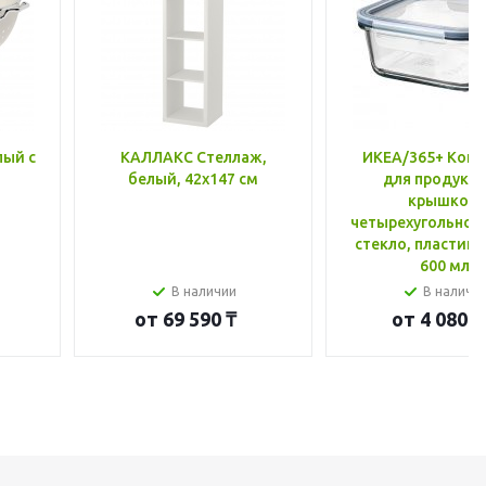
лый с
КАЛЛАКС Стеллаж,
ИКЕА/365+ Конт
белый, 42x147 см
для продукто
крышкой,
четырехугольной
стекло, пластик 
600 мл
В наличии
В наличи
от
69 590 ₸
от
4 080 ₸