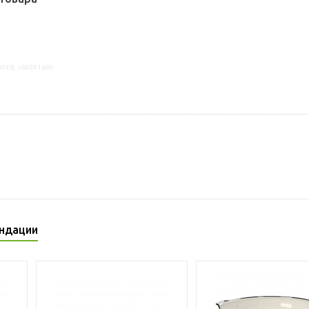
3048, s69391690
ндации