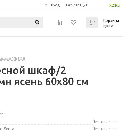
Вход
Регистрация
KZ
|
RU
0
Корзина
пуста
 шкафы МЕТОД
есной шкаф/2
мн ясень 60x80 см
ии
а
Нет в наличии
к, Лента
Нет в наличии