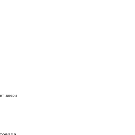
онт двери
товара