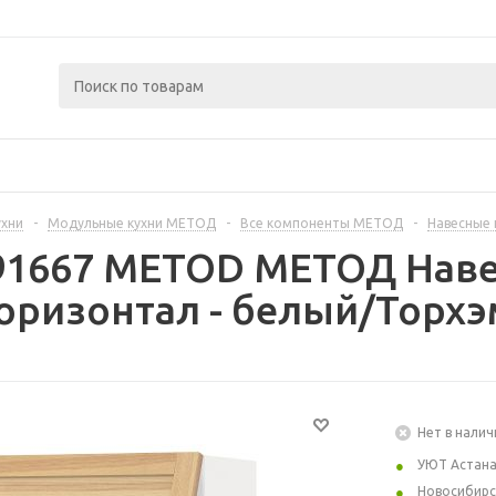
ухни
-
Модульные кухни МЕТОД
-
Все компоненты МЕТОД
-
Навесные
391667 METOD МЕТОД Нав
оризонтал - белый/Торхэ
Нет в налич
УЮТ Астан
Новосибирс