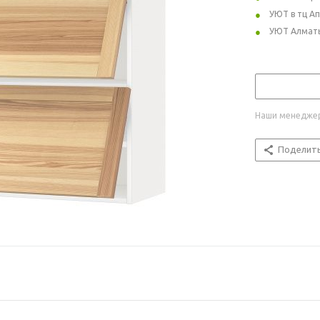
УЮТ в тц А
УЮТ Алмат
Наши менеджер
Поделит