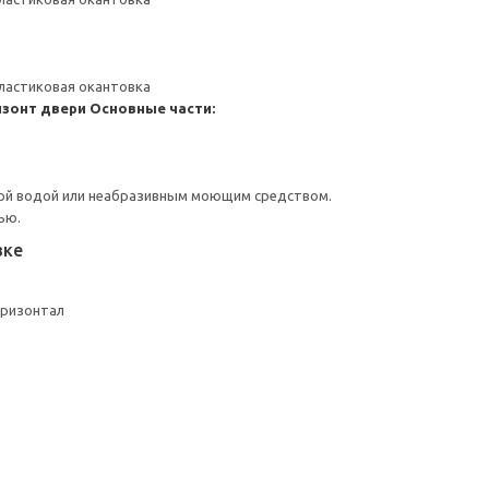
ластиковая окантовка
изонт двери
Основные части:
ой водой или неабразивным моющим средством.
ью.
вке
оризонтал