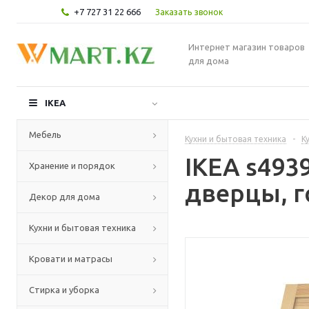
+7 727 31 22 666
Заказать звонок
Интернет магазин товаров
для дома
IKEA
Мебель
Кухни и бытовая техника
-
К
IKEA s49
Хранение и порядок
дверцы, г
Декор для дома
Кухни и бытовая техника
Кровати и матрасы
Стирка и уборка