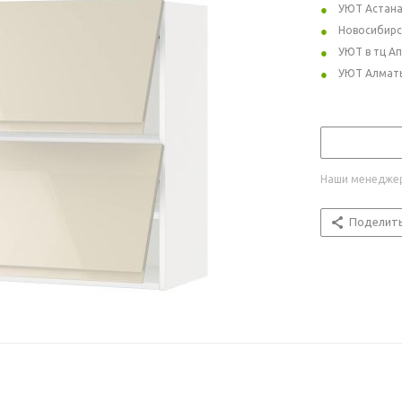
УЮТ Астан
Новосибирс
УЮТ в тц А
УЮТ Алмат
Наши менеджер
Поделит