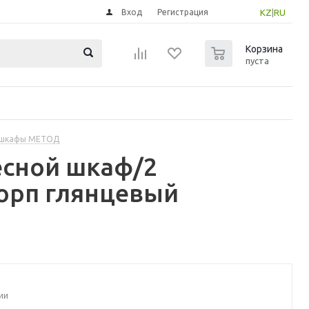
Вход
Регистрация
KZ
|
RU
0
Корзина
пуста
 шкафы МЕТОД
есной шкаф/2
торп глянцевый
ии