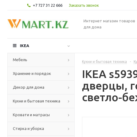
+7 727 31 22 666
Заказать звонок
Интернет магазин товаров
для дома
IKEA
Мебель
Кухни и бытовая техника
-
К
IKEA s59
Хранение и порядок
дверцы, г
Декор для дома
светло-бе
Кухни и бытовая техника
Кровати и матрасы
Стирка и уборка