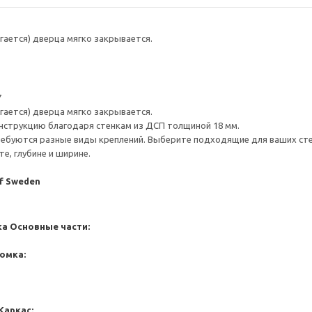
гается) дверца мягко закрывается.
7
гается) дверца мягко закрывается.
нструкцию благодаря стенкам из ДСП толщиной 18 мм.
ребуются разные виды креплений. Выберите подходящие для ваших стен 
е, глубине и ширине.
of Sweden
ка
Основные части:
омка:
Каркас: