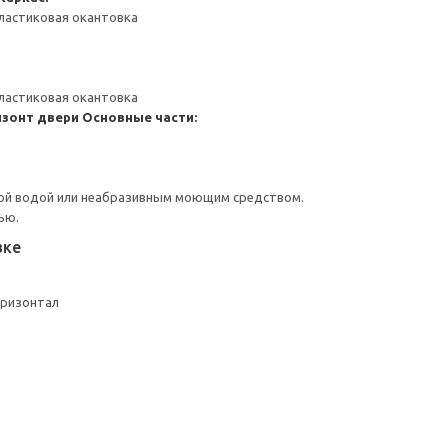
ластиковая окантовка
ластиковая окантовка
изонт двери
Основные части:
ой водой или неабразивным моющим средством.
ью.
вке
оризонтал