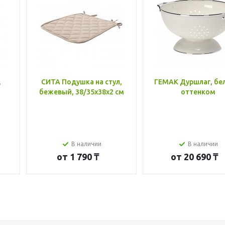
,
СИТА Подушка на стул,
ГЕМАК Дуршлаг, бе
бежевый, 38/35x38x2 см
оттенком
В наличии
В наличии
от
1 790 ₸
от
20 690 ₸