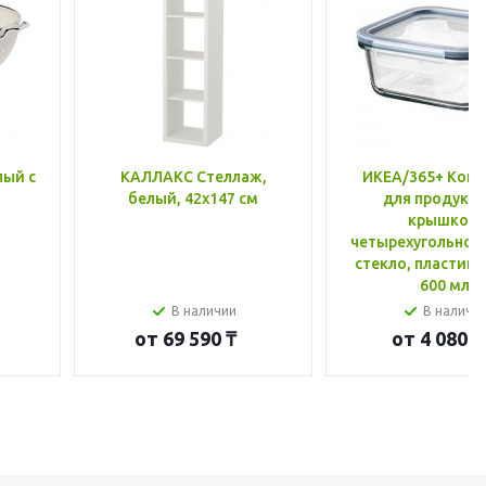
лый с
КАЛЛАКС Стеллаж,
ИКЕА/365+ Конт
белый, 42x147 см
для продукто
крышкой,
четырехугольной
стекло, пластик 
600 мл
В наличии
В наличи
от
69 590 ₸
от
4 080 ₸