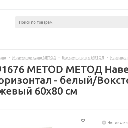
ухни
-
Модульные кухни МЕТОД
-
Все компоненты МЕТОД
-
Навесные
391676 METOD МЕТОД Нав
оризонтал - белый/Вокс
жевый 60x80 см
Нет в налич