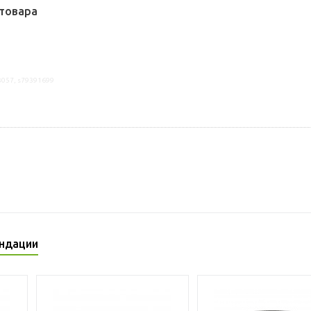
товара
3057, s79391699
ндации