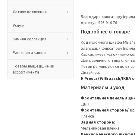
Летняя коллекция
Благодаря фиксатору (прила
Артикул: 593.916.76
Услуги
Подробнее о товаре
Зимняя коллекция
Код кухонного шкафа ME 34
Благодаря фиксатору (прила
Растения и кашпо
Каркас имеет устойчивую ко
Для различного типа стен т
Товары вышедшие из
Петли регулируются по высот
ассортимента
Дизайнер:
H Preutz/W Braasch/IKEA 
Материалы и уход
Фронтальная панель ящи
ДВП
Фронтальная сторона/ Кр
Пленка
Задняя сторона:
Меламиновая пленка
Каркас навесного шкафа