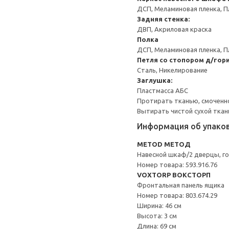
ДСП, Меламиновая пленка, П
Задняя стенка:
ДВП, Акриловая краска
Полка
ДСП, Меламиновая пленка, П
Петля со стопором д/гор
Сталь, Никелирование
Заглушка:
Пластмасса АБС
Протирать тканью, смоченн
Вытирать чистой сухой ткан
Информация об упако
METOD МЕТОД
Навесной шкаф/2 дверцы, г
Номер товара: 593.916.76
VOXTORP ВОКСТОРП
Фронтальная панель ящика
Номер товара: 803.674.29
Ширина: 46 см
Высота: 3 см
Длина: 69 см