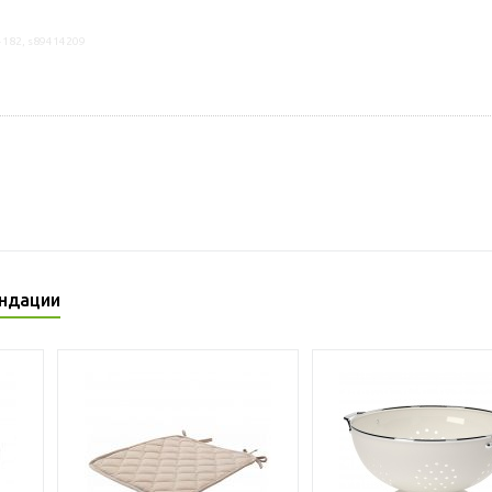
4182, s89414209
ндации