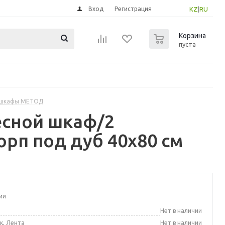
Вход
Регистрация
KZ
|
RU
0
Корзина
пуста
 шкафы МЕТОД
есной шкаф/2
орп под дуб 40x80 см
ии
а
Нет в наличии
к, Лента
Нет в наличии