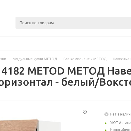
ухни
-
Модульные кухни МЕТОД
-
Все компоненты МЕТОД
-
Навесные
414182 METOD МЕТОД Нав
оризонтал - белый/Вокст
Нет в налич
УЮТ Астан
Новосибирс