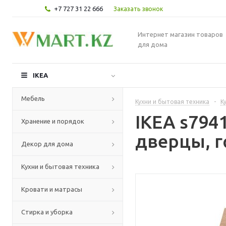
+7 727 31 22 666
Заказать звонок
Интернет магазин товаров
для дома
IKEA
Мебель
Кухни и бытовая техника
-
К
IKEA s79
Хранение и порядок
дверцы, г
Декор для дома
Кухни и бытовая техника
Кровати и матрасы
Стирка и уборка