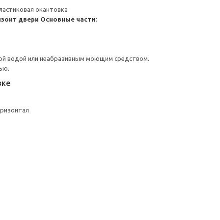
ластиковая окантовка
изонт двери
Основные части:
ой водой или неабразивным моющим средством.
ью.
вке
оризонтал