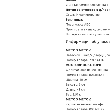
ДСП, Меламиновая пленка, П
Петля со стопором д/гор
Сталь, Никелирование
Заглушка:
Пластмасса АБС
Протирать тканью, смоченн
Вытирать чистой сухой ткан
Информация об упако
METOD МЕТОД
Навесной шкаф/2 дверцы, г
Номер товара: 794.141.82
VOXTORP ВОКСТОРП
Фронтальная панель ящика
Номер товара: 805.081.51
Ширина: 40 см
Высота: 3 см
Длина: 49 см
Вес: 2.61 кг
METOD МЕТОД
Каркас навесного шкафа
Номер товара: 003.680.22