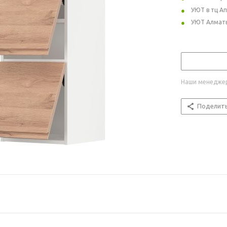
УЮТ в тц А
УЮТ Алмат
Наши менеджер
Поделит