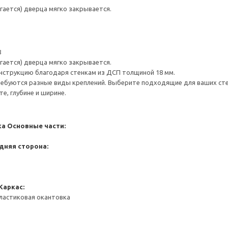
гается) дверца мягко закрывается.
8
гается) дверца мягко закрывается.
нструкцию благодаря стенкам из ДСП толщиной 18 мм.
ребуются разные виды креплений. Выберите подходящие для ваших стен 
е, глубине и ширине.
ка
Основные части:
дняя сторона:
Каркас:
ластиковая окантовка