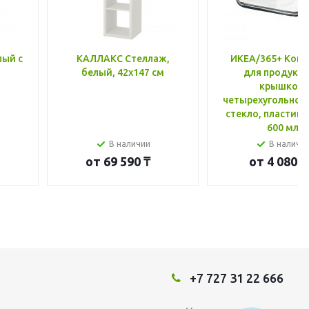
лый с
КАЛЛАКС Стеллаж,
ИКЕА/365+ Конт
белый, 42x147 см
для продукто
крышкой,
четырехугольной
стекло, пластик 
600 мл
В наличии
В наличи
от
69 590 ₸
от
4 080 ₸
+7 727 31 22 666