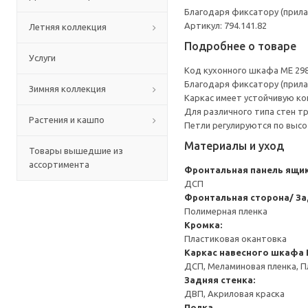
Благодаря фиксатору (прила
Артикул: 794.141.82
Летняя коллекция
Подробнее о товаре
Услуги
Код кухонного шкафа ME 29
Благодаря фиксатору (прила
Зимняя коллекция
Каркас имеет устойчивую ко
Для различного типа стен т
Растения и кашпо
Петли регулируются по высот
Материалы и уход
Товары вышедшие из
ассортимента
Фронтальная панель ящи
ДСП
Фронтальная сторона/ За
Полимерная пленка
Кромка:
Пластиковая окантовка
Каркас навесного шкафа
ДСП, Меламиновая пленка, П
Задняя стенка:
ДВП, Акриловая краска
Полка