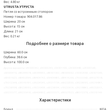
Вес: 4.80 кг
UTRUSTA УТРУСТА
Петля со встроенным стопором
Номер товара: 904.017.86
Ширина: 20 см
Высота: 15 см
Длина: 21 см
Вес: 0.21 кг
Подробнее о размере товара
Ширина: 60.0 см
Глубина: 38.6 см
Высота: 100.0 см
Другие варианты: s49300342, s99300245, s59301100, s39300489, s29300569,
s69300416, s89299978, s69299903, s89301392, s89300062, s19302069, s39301549,
s69301623, s89402094, s89404743, s09409805, s89414266, s79333360, s99327018,
s79312348, s39310191, s39234545, s29317739, s69232050, s39238195, s59219841,
s79238198, s89238193, s19235409, s69238194, s19235414, s29218843, s49232051,
s59235577, s99235410, s69409812, s49333371, s99327023, s89312376, s19310149
Характеристики
Бренд
IKEA