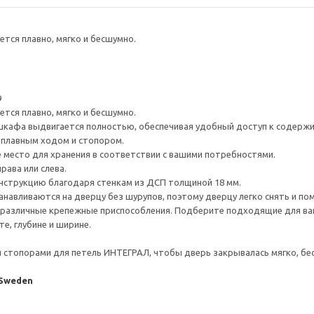
тся плавно, мягко и бесшумно.
9
тся плавно, мягко и бесшумно.
шкафа выдвигается полностью, обеспечивая удобный доступ к содерж
плавным ходом и стопором.
е место для хранения в соответствии с вашими потребностями.
рава или слева.
нструкцию благодаря стенкам из ДСП толщиной 18 мм.
навливаются на дверцу без шурупов, поэтому дверцу легко снять и по
различные крепежные приспособления. Подберите подходящие для ваших
е, глубине и ширине.
стопорами для петель ИНТЕГРАЛ, чтобы дверь закрывалась мягко, бес
 Sweden