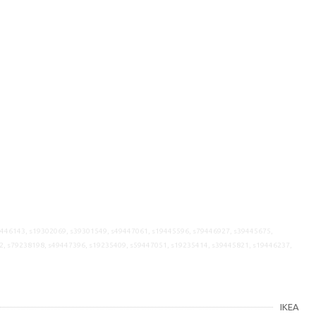
9446143, s19302069, s39301549, s49447061, s19445596, s79446927, s39445675,
2, s79238198, s49447396, s19235409, s59447051, s19235414, s39445821, s19446237,
IKEA