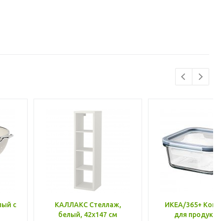
лый с
КАЛЛАКС Стеллаж,
ИКЕА/365+ Конт
белый, 42x147 см
для продукто