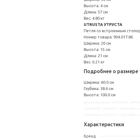
Высота: 4 см
Длина: 57 см
Вес: 4.80 кг
UTRUSTA УТРУСТА
Петля со встроенным стопо
Номер товара: 904.017.86
Ширина: 20 см
Высота: 15 см
Длина: 21 см
Вес: 0.21 кг
Подробнее о размере 
Ширина: 60.0 см
Глубина: 38.6 см
Высота: 100.0 см
Другие варианты: s49300342, s49446
s09446879, s49441417, s29445893, s
s19445662, s49333371, s29218843, 
Характеристики
Бренд