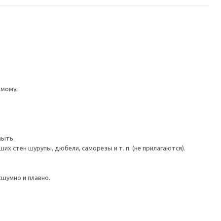
имому.
мыть.
 стен шурупы, дюбели, саморезы и т. п. (не прилагаются).
шумно и плавно.