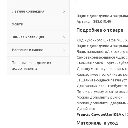
Летняя коллекция
Ящик с доводчиком закрывае
Артикул: 393.015.49
Услуги
Подробнее о товаре
Зимняя коллекция
Код кухонного шкафа ME 36
Ящик с доводчиком закрывае
Растения и кашпо
Ящик напольного/высокого 
Cамозакрывающийся ящик с 
Товары вышедшие из
Съемная полка – организуйт
ассортимента
Дверцу можно установить сп
Каркас имеет устойчивую ко
Защелкивающиеся петли уста
Для разных стен требуются 
Петли регулируются по высот
Можно дополнить ручкой.
Можно дополнить дверными 
Дизайнер:
Francis Cayouette/IKEA of
Материалы и уход