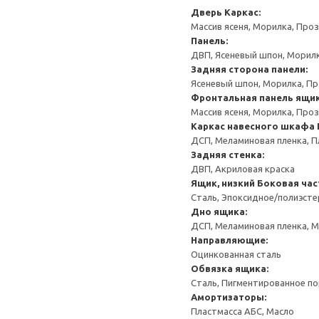
Дверь
Каркас:
Массив ясеня, Морилка, Про
Панель:
ДВП, Ясеневый шпон, Морил
Задняя сторона панели:
Ясеневый шпон, Морилка, П
Фронтальная панель ящи
Массив ясеня, Морилка, Про
Каркас навесного шкафа
ДСП, Меламиновая пленка, П
Задняя стенка:
ДВП, Акриловая краска
Ящик, низкий
Боковая час
Сталь, Эпоксидное/полиэст
Дно ящика:
ДСП, Меламиновая пленка, 
Направляющие:
Оцинкованная сталь
Обвязка ящика:
Сталь, Пигментированное п
Амортизаторы:
Пластмасса АБС, Масло