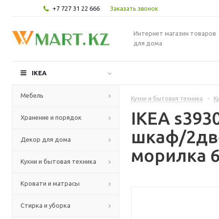
+7 727 31 22 666
Заказать звонок
Интернет магазин товаров
для дома
IKEA
Мебель
Кухни и бытовая техника
-
К
IKEA s39
Хранение и порядок
шкаф/2дв
Декор для дома
морилка 6
Кухни и бытовая техника
Кровати и матрасы
Стирка и уборка