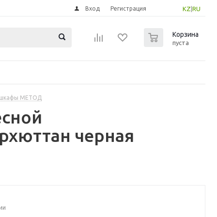
Вход
Регистрация
KZ
|
RU
0
Корзина
пуста
 шкафы МЕТОД
есной
рхюттан черная
ии