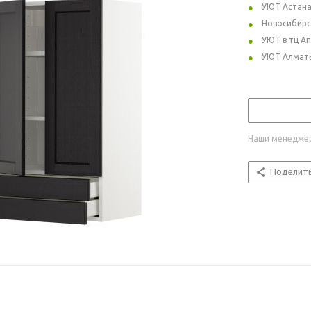
УЮТ Астан
Новосибирс
УЮТ в тц А
УЮТ Алмат
Наши менеджер
Поделит