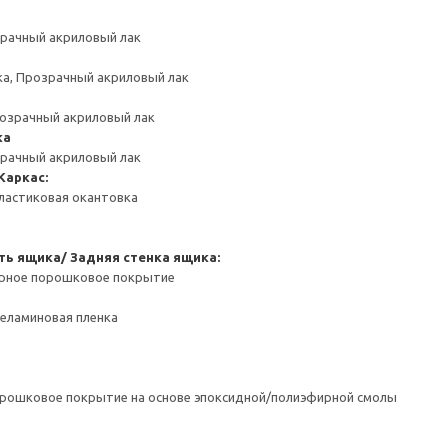
зрачный акриловый лак
ка, Прозрачный акриловый лак
розрачный акриловый лак
ка
зрачный акриловый лак
Каркас:
ластиковая окантовка
ть ящика/ Задняя стенка ящика:
ерное порошковое покрытие
Меламиновая пленка
орошковое покрытие на основе эпоксидной/полиэфирной смолы