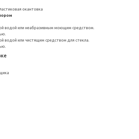
ластиковая окантовка
пором
ой водой или неабразивным моющим средством.
ью.
й водой или чистящим средством для стекла.
ью.
вке
щика