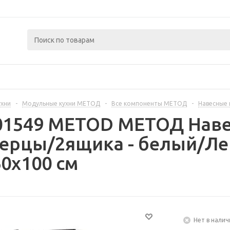
ухни
-
Модульные кухни МЕТОД
-
Все компоненты МЕТОД
-
Навесные
301549 METOD МЕТОД Нав
ерцы/2ящика - белый/Ле
0x100 см
Нет в налич