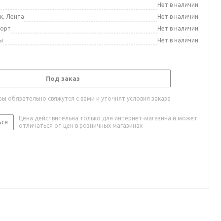
а
Нет в наличии
к, Лента
Нет в наличии
порт
Нет в наличии
ы
Нет в наличии
Под заказ
ы обязательно свяжутся с вами и уточнят условия заказа
Цена действительна только для интернет-магазина и может
ься
отличаться от цен в розничных магазинах