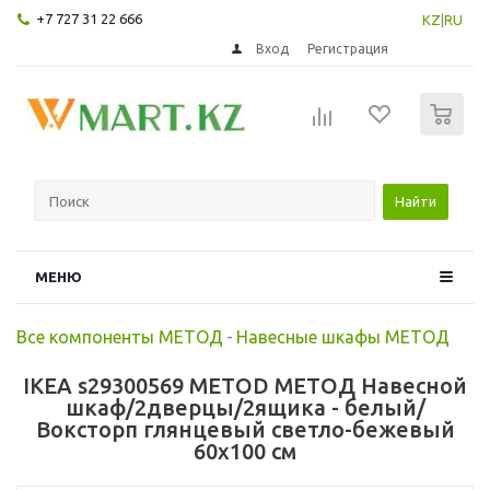
+7 727 31 22 666
KZ
|
RU
Вход
Регистрация
0
Найти
МЕНЮ
Все компоненты МЕТОД
-
Навесные шкафы МЕТОД
IKEA s29300569 METOD МЕТОД Навесной
шкаф/2дверцы/2ящика - белый/
Воксторп глянцевый светло-бежевый
60x100 см