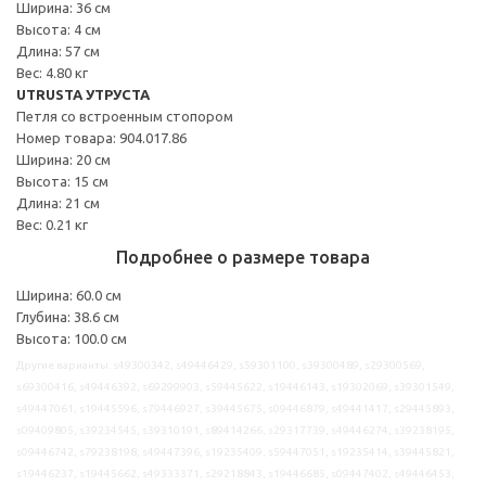
Ширина: 36 см
Высота: 4 см
Длина: 57 см
Вес: 4.80 кг
UTRUSTA УТРУСТА
Петля со встроенным стопором
Номер товара: 904.017.86
Ширина: 20 см
Высота: 15 см
Длина: 21 см
Вес: 0.21 кг
Подробнее о размере товара
Ширина: 60.0 см
Глубина: 38.6 см
Высота: 100.0 см
Другие варианты: s49300342, s49446429, s59301100, s39300489, s29300569,
s69300416, s49446392, s69299903, s59445622, s19446143, s19302069, s39301549,
s49447061, s19445596, s79446927, s39445675, s09446879, s49441417, s29445893,
s09409805, s39234545, s39310191, s89414266, s29317739, s49446274, s39238195,
s09446742, s79238198, s49447396, s19235409, s59447051, s19235414, s39445821,
s19446237, s19445662, s49333371, s29218843, s19446685, s09447402, s49446453,