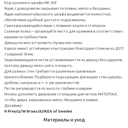
Код кухонного шкафа ME 369
Ящик с доводчиком закрывается плавно, мягко и бесшумно.
Ящик напольного/высокого шкафа выдвигается полностью,
обеспечивая удобный доступ к содержимому.
Cамозакрывающийся ящик с плавным ходом и стопором.
Съемная полка – организуйте место для хранения в соответствии с
вашими потребностями.
Дверцу можно установить справа или слева.
Каркас имеет устойчивую конструкцию благодаря стенкам из ДСП
толщиной 18 мм.
Защелкивающиеся петли устанавливаются на дверцу без шурупов,
поэтому дверцу легко снять и помыть.
Для разных стен требуются различные крепежные
приспособления. Подберите подходящие для ваших стен шурупы,
дюбели, саморезы и т. п. (не прилагаются).
Петли регулируются по высоте, глубине и ширине.
Можно дополнить дверными стопорами для петель ИНТЕГРАЛ,
чтобы дверь закрывалась мягко, бесшумно и плавно.
Дизайнер:
H Preutz/W Braasch/IKEA of Sweden
Материалы и уход