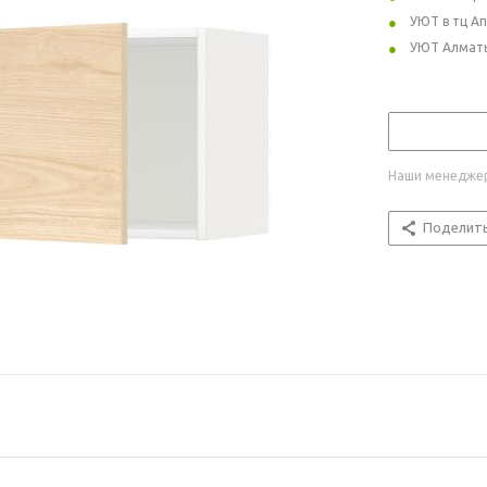
УЮТ в тц А
УЮТ Алмат
Наши менеджер
Поделит