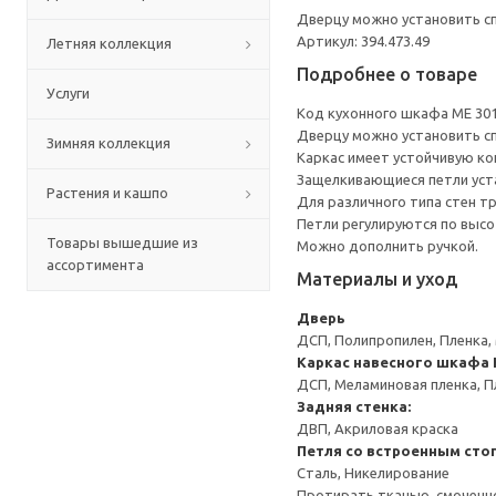
Дверцу можно установить сп
Артикул: 394.473.49
Летняя коллекция
Подробнее о товаре
Услуги
Код кухонного шкафа ME 30
Дверцу можно установить сп
Зимняя коллекция
Каркас имеет устойчивую ко
Защелкивающиеся петли уста
Растения и кашпо
Для различного типа стен т
Петли регулируются по высот
Товары вышедшие из
Можно дополнить ручкой.
ассортимента
Материалы и уход
Дверь
ДСП, Полипропилен, Пленка,
Каркас навесного шкафа
ДСП, Меламиновая пленка, П
Задняя стенка:
ДВП, Акриловая краска
Петля со встроенным сто
Сталь, Никелирование
Протирать тканью, смоченн