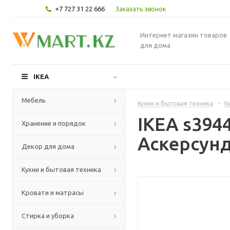
+7 727 31 22 666
Заказать звонок
Интернет магазин товаров
для дома
IKEA
Мебель
Кухни и бытовая техника
-
К
IKEA s394
Хранение и порядок
Аскерсунд
Декор для дома
Кухни и бытовая техника
Кровати и матрасы
Стирка и уборка