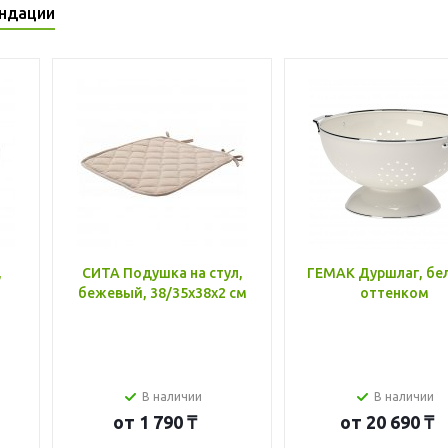
ндации
,
СИТА Подушка на стул,
ГЕМАК Дуршлаг, бе
бежевый, 38/35x38x2 см
оттенком
В наличии
В наличии
от
1 790 ₸
от
20 690 ₸