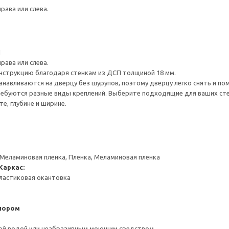
рава или слева.
1
рава или слева.
нструкцию благодаря стенкам из ДСП толщиной 18 мм.
навливаются на дверцу без шурупов, поэтому дверцу легко снять и по
ребуются разные виды креплений. Выберите подходящие для ваших стен 
е, глубине и ширине.
 Меламиновая пленка, Пленка, Меламиновая пленка
Каркас:
ластиковая окантовка
пором
ой водой или неабразивным моющим средством.