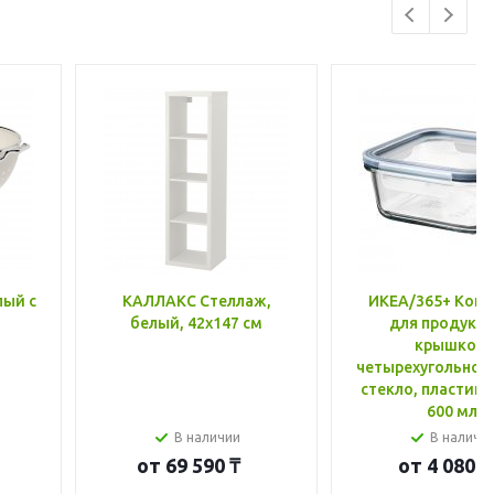
лый с
КАЛЛАКС Стеллаж,
ИКЕА/365+ Конт
белый, 42x147 см
для продукто
крышкой,
четырехугольной
стекло, пластик 
600 мл
В наличии
В наличи
от
69 590 ₸
от
4 080 ₸