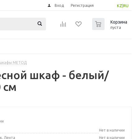
Вход
Регистрация
KZ
|
RU
0
Корзина
пуста
 шкафы МЕТОД
сной шкаф - белый/
 см
ии
а
Нет в наличии
к, Лента
Нет в наличии