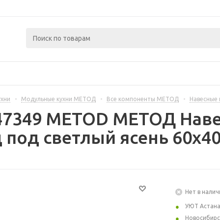
ухни
-
Модульные кухни МЕТОД
-
Все компоненты МЕТОД
-
Навесные
47349 METOD МЕТОД Наве
 под светлый ясень 60x40
Нет в налич
УЮТ Астан
Новосибирс