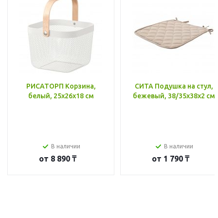
РИСАТОРП Корзина,
СИТА Подушка на стул,
белый, 25x26x18 см
бежевый, 38/35x38x2 см
В наличии
В наличии
от
8 890 ₸
от
1 790 ₸