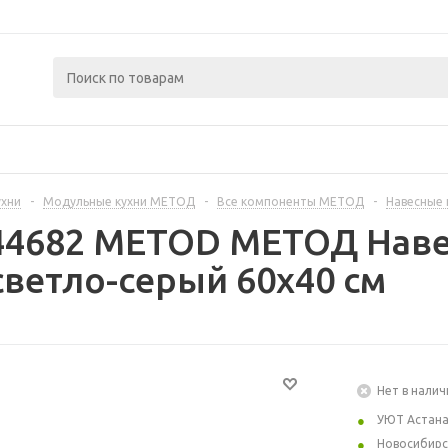
ухни
-
Модульные кухни МЕТОД
-
Все компоненты МЕТОД
-
Навесные
44682 METOD МЕТОД Наве
светло-серый 60x40 см
Нет в налич
УЮТ Астан
Новосибирс