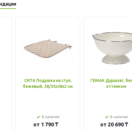
ндации
,
СИТА Подушка на стул,
ГЕМАК Дуршлаг, бе
бежевый, 38/35x38x2 см
оттенком
В наличии
В наличии
от
1 790 ₸
от
20 690 ₸