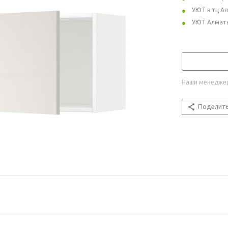
УЮТ в тц А
УЮТ Алмат
Наши менеджер
Поделит