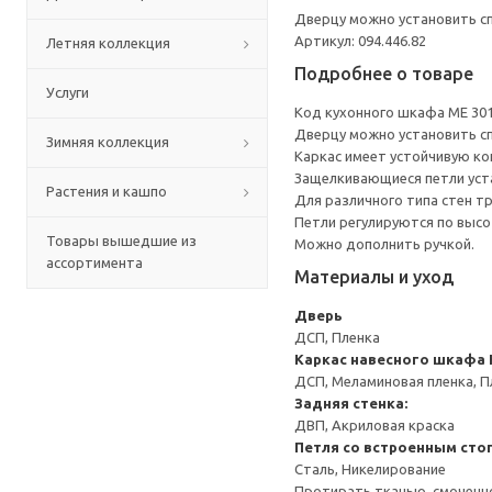
Дверцу можно установить сп
Артикул: 094.446.82
Летняя коллекция
Подробнее о товаре
Услуги
Код кухонного шкафа ME 30
Дверцу можно установить сп
Зимняя коллекция
Каркас имеет устойчивую ко
Защелкивающиеся петли уста
Растения и кашпо
Для различного типа стен т
Петли регулируются по высот
Товары вышедшие из
Можно дополнить ручкой.
ассортимента
Материалы и уход
Дверь
ДСП, Пленка
Каркас навесного шкафа
ДСП, Меламиновая пленка, П
Задняя стенка:
ДВП, Акриловая краска
Петля со встроенным сто
Сталь, Никелирование
Протирать тканью, смоченн