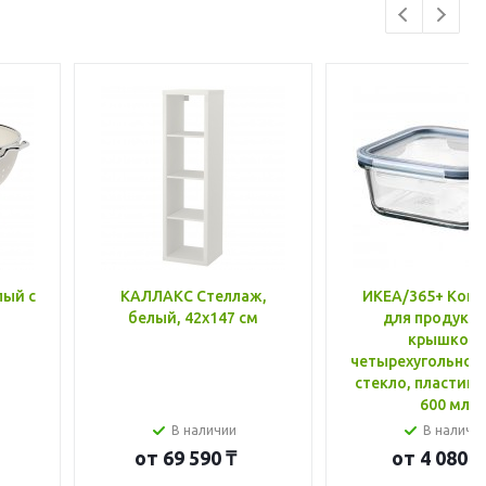
лый с
КАЛЛАКС Стеллаж,
ИКЕА/365+ Конт
белый, 42x147 см
для продукто
крышкой,
четырехугольной
стекло, пластик 
600 мл
В наличии
В наличи
от
69 590 ₸
от
4 080 ₸