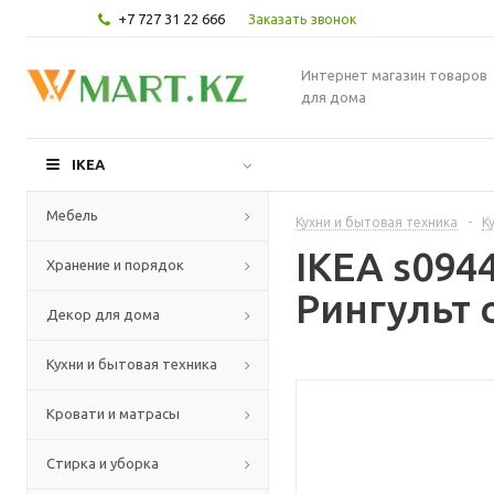
+7 727 31 22 666
Заказать звонок
Интернет магазин товаров
для дома
IKEA
Мебель
Кухни и бытовая техника
-
К
IKEA s094
Хранение и порядок
Рингульт 
Декор для дома
Кухни и бытовая техника
Кровати и матрасы
Стирка и уборка