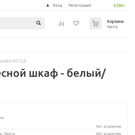
Вход
Регистрация
KZ
|
RU
0
Корзина
пуста
 шкафы МЕТОД
сной шкаф - белый/
ии
а
Нет в наличии
к, Лента
Нет в наличии