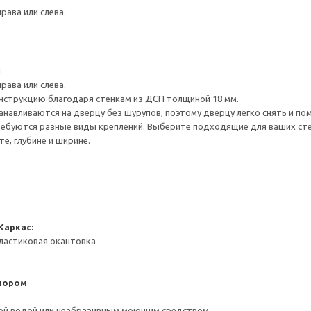
рава или слева.
1
рава или слева.
нструкцию благодаря стенкам из ДСП толщиной 18 мм.
навливаются на дверцу без шурупов, поэтому дверцу легко снять и по
ребуются разные виды креплений. Выберите подходящие для ваших стен 
е, глубине и ширине.
Каркас:
ластиковая окантовка
пором
ой водой или неабразивным моющим средством.