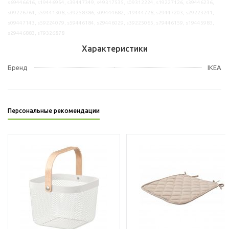
s69446616, s19446954, s39447349, s49317535, s09312224, s19227126, s39446236,
s09226764, s59441308, s39258386, s09444682, s19444728, s29447203, s29223241,
s09447143, s59224079, s59446184, s29446029, s39225065, s79446159, s19445983,
s29446883, s79326878
Характеристики
Бренд
IKEA
Персональные рекомендации