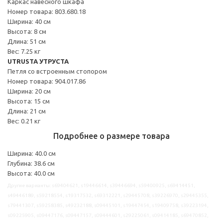
Каркас навесного шкафа
Номер товара: 803.680.18
Ширина: 40 см
Высота: 8 см
Длина: 51 см
Вес: 7.25 кг
UTRUSTA УТРУСТА
Петля со встроенным стопором
Номер товара: 904.017.86
Ширина: 20 см
Высота: 15 см
Длина: 21 см
Вес: 0.21 кг
Подробнее о размере товара
Ширина: 40.0 см
Глубина: 38.6 см
Высота: 40.0 см
Другие варианты: s69404621, s19446614, s39446694, s59400925, s69414451,
s49446189, s59218554, s19317532, s69312221, s29445708, s39226970, s29445355,
s79441307, s59258385, s49232188, s09445101, s19447454, s19409758, s39223194,
s09225905, s09447176, s09447157, s09444601, s29225061, s09414185, s69470852,