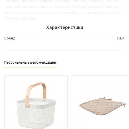
s19447454, s19446614, s39446694, s49446189, s59218554, s19317532, s69312221,
s29445708, s39226970, s29445355, s79441307, s59258385, s49232188, s09445101,
s19409758, s39223194, s09225905, s09447176, s09447157, s09444601, s29225061,
s09414185, s69470852
Характеристики
Бренд
IKEA
Персональные рекомендации