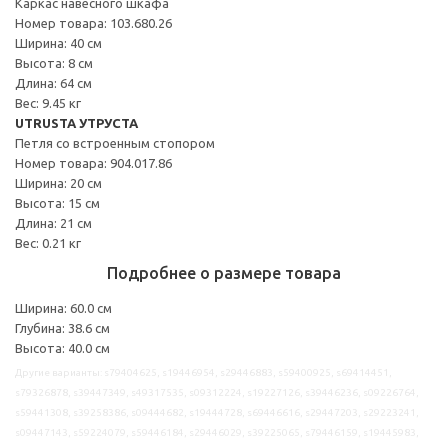
Каркас навесного шкафа
Номер товара: 103.680.26
Ширина: 40 см
Высота: 8 см
Длина: 64 см
Вес: 9.45 кг
UTRUSTA УТРУСТА
Петля со встроенным стопором
Номер товара: 904.017.86
Ширина: 20 см
Высота: 15 см
Длина: 21 см
Вес: 0.21 кг
Подробнее о размере товара
Ширина: 60.0 см
Глубина: 38.6 см
Высота: 40.0 см
Другие варианты: s79404625, s19446954, s29446883, s59400925, s69414451,
s79326878, s39447349, s49317535, s09312224, s19227126, s39446236, s09226764,
s59441308, s39258386, s09444682, s19444728, s69446616, s29447203, s29223241,
s09447143, s59224079, s59446184, s29446029, s39225065, s79446159, s19445983,