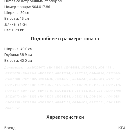
Петля со встроенным стопором
Номер товара: 904.017.86
Ширина: 20 см
Высота: 15 см
Длина: 21 см
Вес: 0.21 кг
Подробнее о размере товара
Ширина: 40.0 см
Глубина: 38.9 см
Высота: 40.0 см
Другие варианты: s59224079, s19446954, s29446883, s59400925, s69414451,
s79326878, s39447349, s49317535, s09312224, s19227126, s39446236, s09226764,
s59441308, s39258386, s09444682, s19444728, s69446616, s29447203, s29223241,
s09447143, s59446184, s29446029, s39225065, s79446159, s19445983, s09447176,
s19446614, s39446694, s49446189, s59218554, s19317532, s69312221, s29445708,
s39226970, s29445355, s79441307, s59258385, s49232188, s09445101, s19447454,
s19409758, s39223194, s09225905, s09447157, s09444601, s29225061, s09414185,
s69470852
Характеристики
Бренд
IKEA