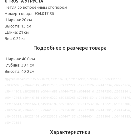
UTRUSTA УТРУСТА
Петля со встроенным стопором
Номер товара: 904.017.86
Ширина: 20 см
Высота: 15 см
Длина: 21 см
Вес: 0.21 кг
Подробнее о размере товара
Ширина: 40.0 см
Глубина: 39.1 см
Высота: 40.0 см
Другие варианты: s59224079, s19446954, s29446883, s59400925, s69414451,
s79326878, s39447349, s49317535, s09312224, s19227126, s39446236, s09226764,
s59441308, s39258386, s09444682, s19444728, s69446616, s29447203, s29223241,
s09447143, s59446184, s29446029, s39225065, s79446159, s19445983, s09447176,
s19446614, s39446694, s49446189, s59218554, s19317532, s69312221, s29445708,
s39226970, s29445355, s79441307, s59258385, s49232188, s09445101, s19447454,
s19409758, s39223194, s09225905, s09447157, s09444601, s29225061, s09414185,
s69470852
Характеристики