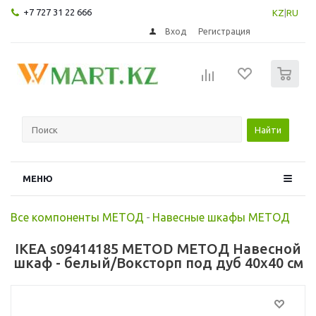
+7 727 31 22 666
KZ
|
RU
Вход
Регистрация
0
Найти
МЕНЮ
Все компоненты МЕТОД
-
Навесные шкафы МЕТОД
IKEA s09414185 METOD МЕТОД Навесной
шкаф - белый/Воксторп под дуб 40x40 см