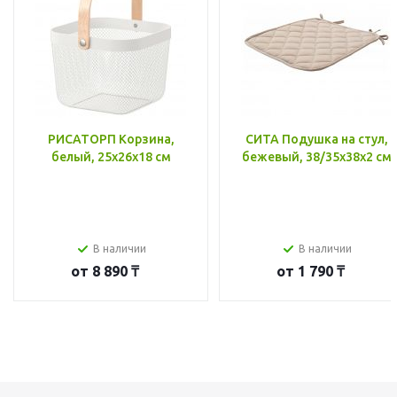
РИСАТОРП Корзина,
СИТА Подушка на стул,
белый, 25x26x18 см
бежевый, 38/35x38x2 см
В наличии
В наличии
от
8 890 ₸
от
1 790 ₸