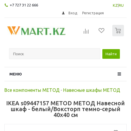
+7 727 31 22 666
KZ
|
RU
Вход
Регистрация
0
Найти
МЕНЮ
Все компоненты МЕТОД
-
Навесные шкафы МЕТОД
IKEA s09447157 METOD МЕТОД Навесной
шкаф - белый/Воксторп темно-серый
40x40 см