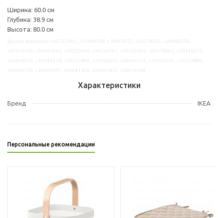
Ширина: 60.0 см
Глубина: 38.9 см
Высота: 80.0 см
Другие варианты: s09232492, s19446548, s79445923, s59218592, s29446350,
s49446349, s59447046, s19227046, s39226791, s79219642, s09318645, s59446037,
s09446935, s19446218, s39223844, s19446652, s49446716, s79446140, s19224849,
s09446129, s19401941, s99441306, s09445813, s39414184
Характеристики
Бренд
IKEA
Персональные рекомендации